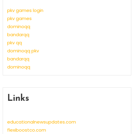
pkv games login
pkv games
dominoqq
bandarqq
pkv qq
dominoqq pkv
bandarqq
dominoqq
Links
educationalnewsupdates.com
flexiboostco.com