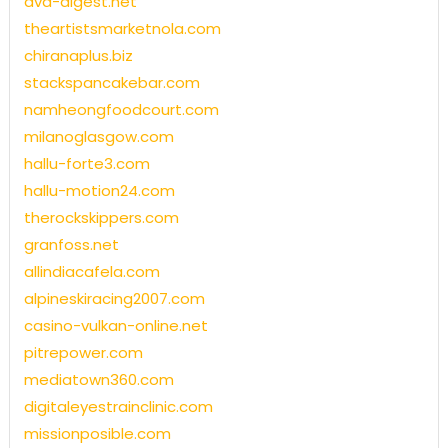
dvd-digest.net
theartistsmarketnola.com
chiranaplus.biz
stackspancakebar.com
namheongfoodcourt.com
milanoglasgow.com
hallu-forte3.com
hallu-motion24.com
therockskippers.com
granfoss.net
allindiacafela.com
alpineskiracing2007.com
casino-vulkan-online.net
pitrepower.com
mediatown360.com
digitaleyestrainclinic.com
missionposible.com