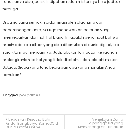
rahasianya bisa jadi sulit dipahami, dan misterinya bisa jadi tak
terduga.
Di dunia yang semakin didominasi oleh algoritma dan
penambangan data, Satuqq menawarkan pelarian yang
menyegarkan dari hal-hal biasa. Ini adalah pengingat bahwa
masih ada keajaiban yang bisa ditemukan di dunia digital, jika
saja kita mau mencarinya. Jadi, lakukan lompatan keyakinan,
melangkahlah ke hal yang tidak diketahui, dan jelajahi misteri
Satuqq. Siapa yang tahu keajaiban apa yang mungkin Anda
temukan?
Tagged
pkv games
Post
Bebaskan Kesatria Batin
Menjelajahi Dunia
Taipanqqasia yang
Anda: Bangkitnya SumoQQ di
Menyenangkan: Tinjauan
Dunia Game Online