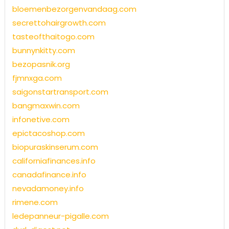
bloemenbezorgenvandaag.com
secrettohairgrowth.com
tasteofthaitogo.com
bunnynkitty.com
bezopasnik.org
fjmnxga.com
saigonstartransport.com
bangmaxwin.com
infonetive.com
epictacoshop.com
biopuraskinserum.com
californiafinances.info
canadafinance.info
nevadamoney.info
rimene.com
ledepanneur-pigalle.com