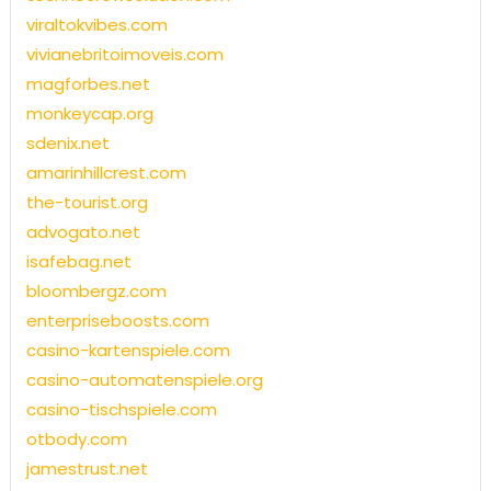
viraltokvibes.com
vivianebritoimoveis.com
magforbes.net
monkeycap.org
sdenix.net
amarinhillcrest.com
the-tourist.org
advogato.net
isafebag.net
bloombergz.com
enterpriseboosts.com
casino-kartenspiele.com
casino-automatenspiele.org
casino-tischspiele.com
otbody.com
jamestrust.net