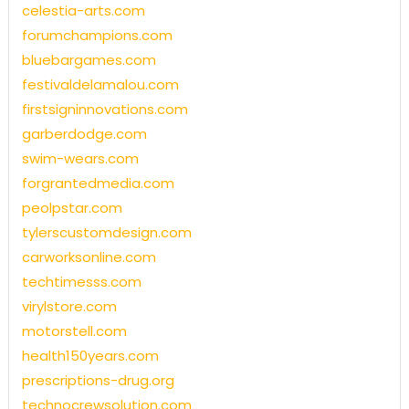
celestia-arts.com
forumchampions.com
bluebargames.com
festivaldelamalou.com
firstsigninnovations.com
garberdodge.com
swim-wears.com
forgrantedmedia.com
peolpstar.com
tylerscustomdesign.com
carworksonline.com
techtimesss.com
virylstore.com
motorstell.com
health150years.com
prescriptions-drug.org
technocrewsolution.com