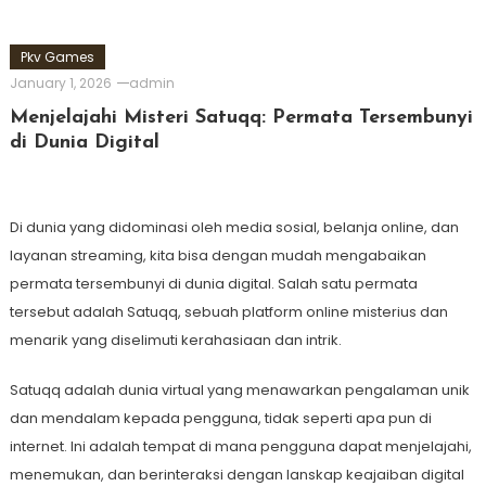
Pkv Games
January 1, 2026
admin
Menjelajahi Misteri Satuqq: Permata Tersembunyi
di Dunia Digital
Di dunia yang didominasi oleh media sosial, belanja online, dan
layanan streaming, kita bisa dengan mudah mengabaikan
permata tersembunyi di dunia digital. Salah satu permata
tersebut adalah Satuqq, sebuah platform online misterius dan
menarik yang diselimuti kerahasiaan dan intrik.
Satuqq adalah dunia virtual yang menawarkan pengalaman unik
dan mendalam kepada pengguna, tidak seperti apa pun di
internet. Ini adalah tempat di mana pengguna dapat menjelajahi,
menemukan, dan berinteraksi dengan lanskap keajaiban digital