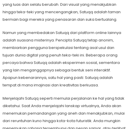
yang luas dan selalu berubah. Dari visual yang menakjubkan
hingga teka-teki yang mencengangkan, Satuqq adalah taman
bermain bagi mereka yang penasaran dan suka bertualang.
Namun yang membedakan Satuqq dari platform online lainnya
adalah suasana misterinya. Pencipta Satuqq tetap anonim,
membiarkan pengguna berspekulasi tentang asal usul dan
tujuan dunia digital yang penuh teka-teki ini. Beberapa orang
percaya bahwa Satuqq adalah eksperimen sosial, sementara
yang lain menganggapnya sebagai bentuk seni interaktif.
Apapun kebenarannya, satu hal yang pasti: Satuqq adalah
tempat di mana imajinasi dan kreativitas berkuasa.
Menjelajahi Satuqq seperti memulai perjalanan ke hal yang tidak
diketahui. Saat Anda menjelajahi lanskap virtualnya, Anda akan
menemukan pemandangan yang aneh dan menakjubkan, mulai
dari reruntuhan kuno hingga kota-kota futuristik. Anda mungkin
menemukan rahasia tersembunyi dan pesan samar, atau terlibat