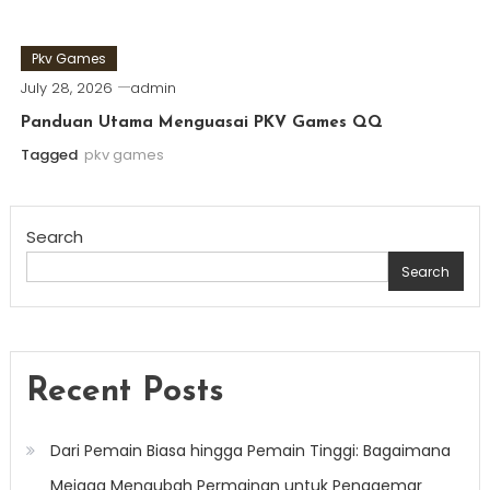
Pkv Games
July 28, 2026
admin
Panduan Utama Menguasai PKV Games QQ
Tagged
pkv games
Search
Search
Recent Posts
Dari Pemain Biasa hingga Pemain Tinggi: Bagaimana
Mejaqq Mengubah Permainan untuk Penggemar