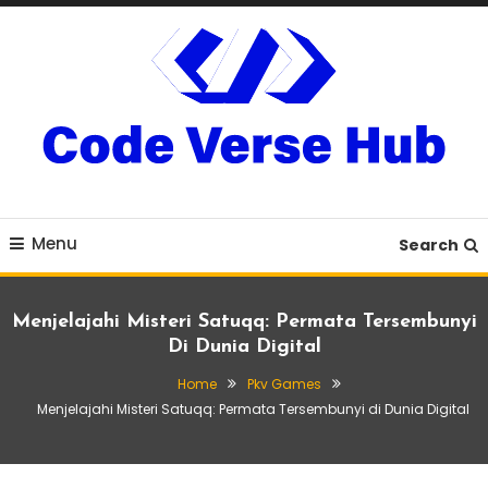
Skip
To
Content
Mainkan slot gacor dengan deposit pulsa sebagai cara praktis
Slot Gacor Deposit Pulsa:
bermain slot. Nikmati kemudahan transaksi dan peluang menang
besar di setiap putaran.
Menu
Cara Praktis Bermain
Search
Slot
Menjelajahi Misteri Satuqq: Permata Tersembunyi
Di Dunia Digital
Home
Pkv Games
Menjelajahi Misteri Satuqq: Permata Tersembunyi di Dunia Digital