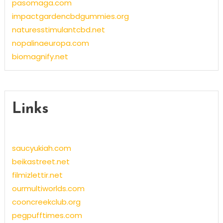
pasomaga.com
impactgardencbdgummies.org
naturesstimulantcbd.net
nopalinaeuropa.com
biomagnify.net
Links
saucyukiah.com
beikastreet.net
filmizlettir.net
ourmultiworlds.com
cooncreekclub.org
pegpufftimes.com