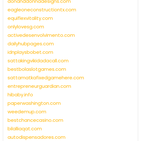
donanddonnadesigns.com
eagleoneconstructiontx.com
equiflexvitality.com
onlylovesg.com
activedesenvolvimento.com
dailyhubpages.com
idnplaysbobet.com
sattakingvikidadacall.com
bestbolaslotgames.com
sattamatkafixedgamehere.com
entrepreneurguardian.com
hibaby.info
paperwashington.com
weedemup.com
bestchancecasino.com
bilalliaqat.com
autodispensadores.com