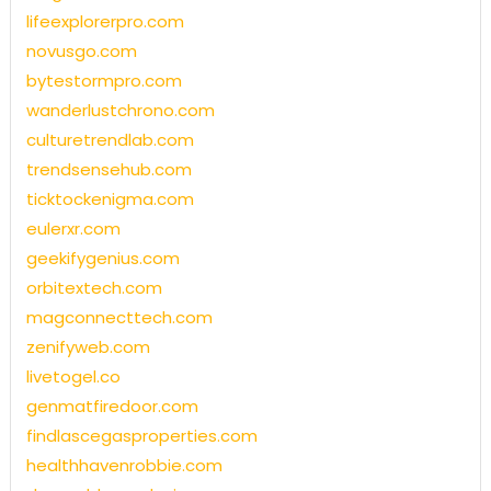
lifeexplorerpro.com
novusgo.com
bytestormpro.com
wanderlustchrono.com
culturetrendlab.com
trendsensehub.com
ticktockenigma.com
eulerxr.com
geekifygenius.com
orbitextech.com
magconnecttech.com
zenifyweb.com
livetogel.co
genmatfiredoor.com
findlascegasproperties.com
healthhavenrobbie.com