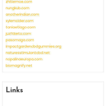
zhitiemoe.com
nungkub.com
anotherindian.com
xylemcider.com
taniaetiago.com
juzfitketo.com
pasomaga.com
impactgardencbdgummies.org
naturesstimulantcbd.net
nopalinaeuropa.com
biomagnify.net
Links