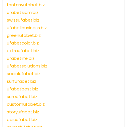
fantasyufabet.biz
ufabetsiam.biz
swissufabet.biz
ufabetbusiness.biz
greenufabet.biz
ufabetcolor.biz
extraufabet.biz
ufabetlife.biz
ufabetsolutions.biz
socialufabet.biz
surfufabet.biz
ufabetbest.biz
sureufabet.biz
customufabet.biz
storyufabet.biz
epicufabet.biz