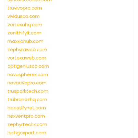
truvivopro.com
vividusco.com
vortexahq.com
zenithifyit.com
maxxiohub.com
zephyraweb.com
vortexaweb.com
optigeniusco.com
novuspherex.com
novaevopro.com
trusparktech.com
trubrandzhq.com
boostifynet.com
nexventpro.com
zephyrtechx.com
optigoxpert.com