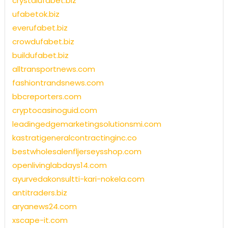
crystalufabet.biz
ufabetok.biz
everufabet.biz
crowdufabet.biz
buildufabet.biz
alltransportnews.com
fashiontrandsnews.com
bbcreporters.com
cryptocasinoguid.com
leadingedgemarketingsolutionsmi.com
kastratigeneralcontractinginc.co
bestwholesalenfljerseysshop.com
openlivinglabdays14.com
ayurvedakonsultti-kari-nokela.com
antitraders.biz
aryanews24.com
xscape-it.com