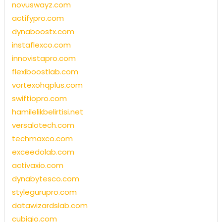
novuswayz.com
actifypro.com
dynaboostx.com
instaflexco.com
innovistapro.com
flexiboostlab.com
vortexohqplus.com
swiftiopro.com
hamilelikbelirtisi.net
versalotech.com
techmaxco.com
exceedolab.com
activaxio.com
dynabytesco.com
stylegurupro.com
datawizardslab.com
cubiqio.com