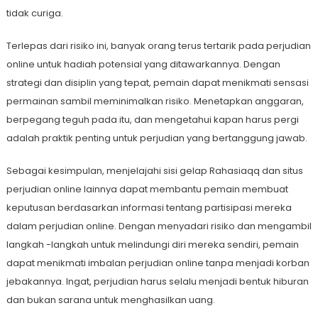
tidak curiga.
Terlepas dari risiko ini, banyak orang terus tertarik pada perjudian
online untuk hadiah potensial yang ditawarkannya. Dengan
strategi dan disiplin yang tepat, pemain dapat menikmati sensasi
permainan sambil meminimalkan risiko. Menetapkan anggaran,
berpegang teguh pada itu, dan mengetahui kapan harus pergi
adalah praktik penting untuk perjudian yang bertanggung jawab.
Sebagai kesimpulan, menjelajahi sisi gelap Rahasiaqq dan situs
perjudian online lainnya dapat membantu pemain membuat
keputusan berdasarkan informasi tentang partisipasi mereka
dalam perjudian online. Dengan menyadari risiko dan mengambil
langkah -langkah untuk melindungi diri mereka sendiri, pemain
dapat menikmati imbalan perjudian online tanpa menjadi korban
jebakannya. Ingat, perjudian harus selalu menjadi bentuk hiburan
dan bukan sarana untuk menghasilkan uang.