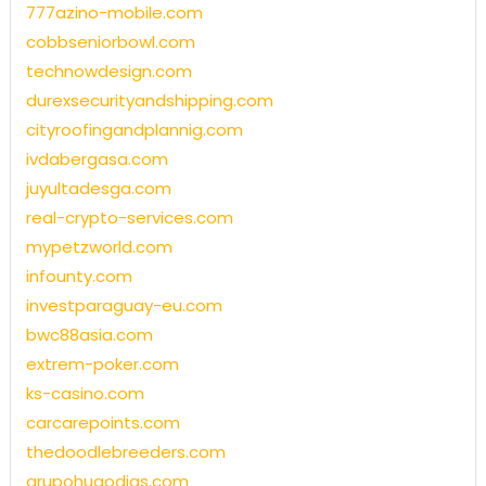
777azino-mobile.com
cobbseniorbowl.com
technowdesign.com
durexsecurityandshipping.com
cityroofingandplannig.com
ivdabergasa.com
juyultadesga.com
real-crypto-services.com
mypetzworld.com
infounty.com
investparaguay-eu.com
bwc88asia.com
extrem-poker.com
ks-casino.com
carcarepoints.com
thedoodlebreeders.com
grupohugodias.com