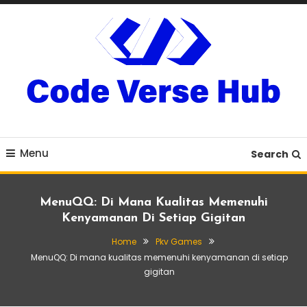
Skip
To
Content
Mainkan slot gacor dengan deposit pulsa sebagai cara praktis
Slot Gacor Deposit Pulsa:
bermain slot. Nikmati kemudahan transaksi dan peluang menang
besar di setiap putaran.
Menu
Cara Praktis Bermain
Search
Slot
MenuQQ: Di Mana Kualitas Memenuhi
Kenyamanan Di Setiap Gigitan
Home
Pkv Games
MenuQQ: Di mana kualitas memenuhi kenyamanan di setiap
gigitan