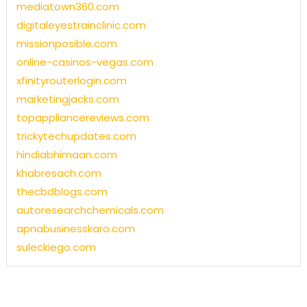
mediatown360.com
digitaleyestrainclinic.com
missionposible.com
online-casinos-vegas.com
xfinityrouterlogin.com
marketingjacks.com
topappliancereviews.com
trickytechupdates.com
hindiabhimaan.com
khabresach.com
thecbdblogs.com
autoresearchchemicals.com
apnabusinesskaro.com
suleckiego.com