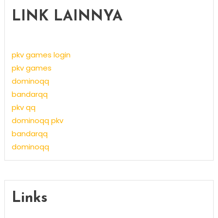
LINK LAINNYA
pkv games login
pkv games
dominoqq
bandarqq
pkv qq
dominoqq pkv
bandarqq
dominoqq
Links