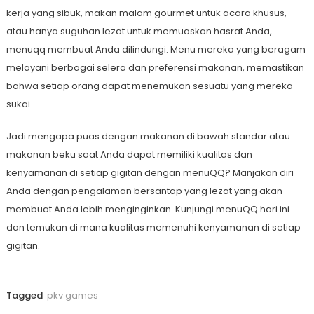
kerja yang sibuk, makan malam gourmet untuk acara khusus,
atau hanya suguhan lezat untuk memuaskan hasrat Anda,
menuqq membuat Anda dilindungi. Menu mereka yang beragam
melayani berbagai selera dan preferensi makanan, memastikan
bahwa setiap orang dapat menemukan sesuatu yang mereka
sukai.
Jadi mengapa puas dengan makanan di bawah standar atau
makanan beku saat Anda dapat memiliki kualitas dan
kenyamanan di setiap gigitan dengan menuQQ? Manjakan diri
Anda dengan pengalaman bersantap yang lezat yang akan
membuat Anda lebih menginginkan. Kunjungi menuQQ hari ini
dan temukan di mana kualitas memenuhi kenyamanan di setiap
gigitan.
Tagged
pkv games