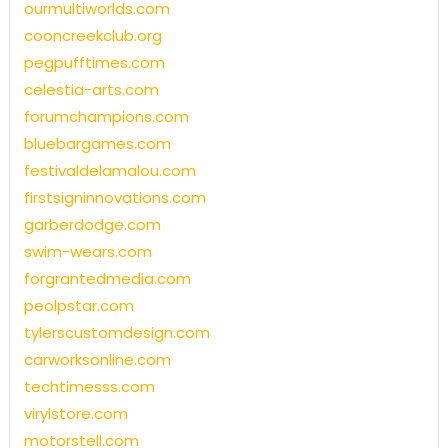
ourmultiworlds.com
cooncreekclub.org
pegpufftimes.com
celestia-arts.com
forumchampions.com
bluebargames.com
festivaldelamalou.com
firstsigninnovations.com
garberdodge.com
swim-wears.com
forgrantedmedia.com
peolpstar.com
tylerscustomdesign.com
carworksonline.com
techtimesss.com
virylstore.com
motorstell.com