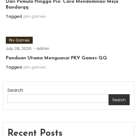
Dari Pemula Hingga Pro: Cara Mendominasi Meja
Bandarqq
Tagged
pkv games
Pkv Games
July 28, 2026
admin
Panduan Utama Menguasai PKV Games QQ
Tagged
pkv games
Search
Search
Recent Posts