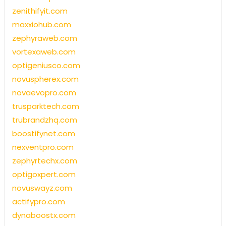
zenithifyit.com
maxxiohub.com
zephyraweb.com
vortexaweb.com
optigeniusco.com
novuspherex.com
novaevopro.com
trusparktech.com
trubrandzhq.com
boostifynet.com
nexventpro.com
zephyrtechx.com
optigoxpert.com
novuswayz.com
actifypro.com
dynaboostx.com