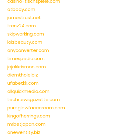
casino-tischspiele.com
otbody.com
jamestrust.net
trenz24.com
skipworking.com
loizbeauty.com
anyconverter.com
timespedia.com
jejakkrismon.com
diemthole.biz
ufabetkk.com
allquickmedia.com
technewsgazette.com
pureglowfacecream.com
kingofherrings.com
mrbetjapan.com
anewentity.biz