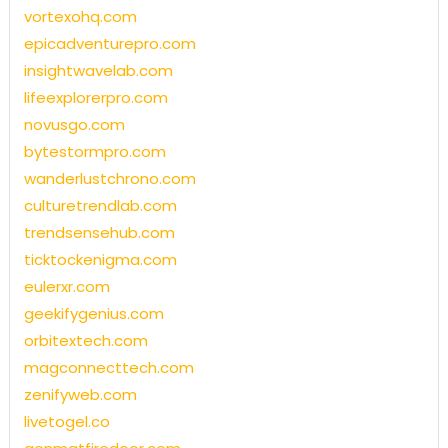
vortexohq.com
epicadventurepro.com
insightwavelab.com
lifeexplorerpro.com
novusgo.com
bytestormpro.com
wanderlustchrono.com
culturetrendlab.com
trendsensehub.com
ticktockenigma.com
eulerxr.com
geekifygenius.com
orbitextech.com
magconnecttech.com
zenifyweb.com
livetogel.co