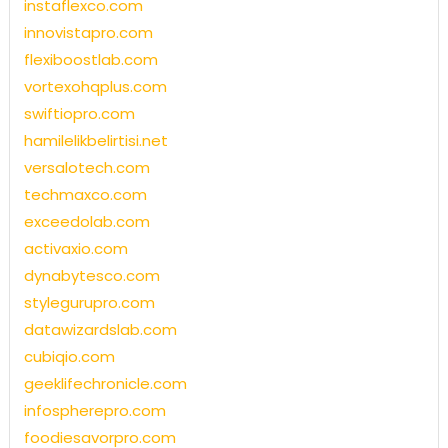
instaflexco.com
innovistapro.com
flexiboostlab.com
vortexohqplus.com
swiftiopro.com
hamilelikbelirtisi.net
versalotech.com
techmaxco.com
exceedolab.com
activaxio.com
dynabytesco.com
stylegurupro.com
datawizardslab.com
cubiqio.com
geeklifechronicle.com
infospherepro.com
foodiesavorpro.com