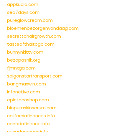
appkuala.com
seo7days.com
pureglowcream.com
bloemenbezorgenvandaag.com
secrettohairgrowth.com
tasteofthaitogo.com
bunnynkitty.com
bezopasnik.org
fjmnxga.com
saigonstartransport.com
bangmaxwin.com
infonetive.com
epictacoshop.com
biopuraskinserum.com
californiafinances.info
canadafinance.info
nevadamoney.info