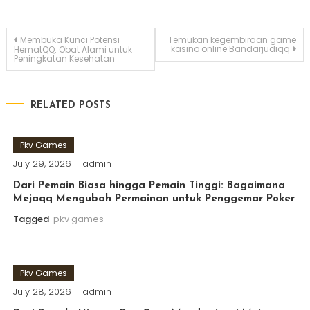
Post
Membuka Kunci Potensi
Temukan kegembiraan game
kasino online Bandarjudiqq
HematQQ: Obat Alami untuk
Peningkatan Kesehatan
navigation
RELATED POSTS
Pkv Games
July 29, 2026
admin
Dari Pemain Biasa hingga Pemain Tinggi: Bagaimana
Mejaqq Mengubah Permainan untuk Penggemar Poker
Tagged
pkv games
Pkv Games
July 28, 2026
admin