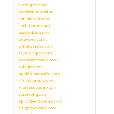
swiftiopro.com
hamilelikbelirtisi.net
versalotech.com
techmaxco.com
exceedolab.com
activaxio.com
dynabytesco.com
stylegurupro.com
datawizardslab.com
cubiqio.com
geeklifechronicle.com
infospherepro.com
foodiesavorpro.com
vortexohq.com
epicadventurepro.com
insightwavelab.com