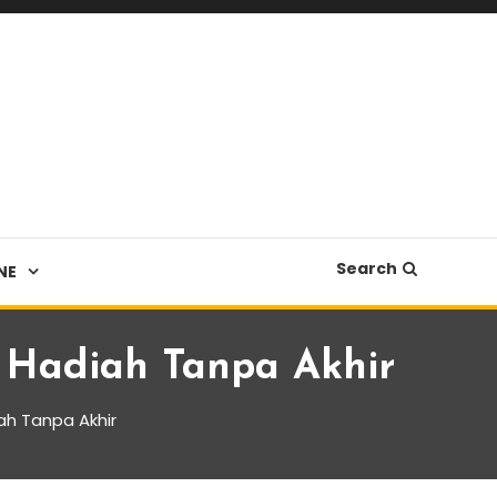
g besar di setiap putaran.
Slot
Search
NE
 Hadiah Tanpa Akhir
ah Tanpa Akhir