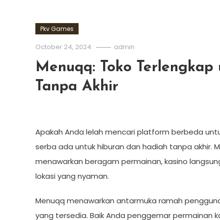
Pkv Games
October 24, 2024
admin
Menuqq: Toko Terlengkap 
Tanpa Akhir
Apakah Anda lelah mencari platform berbeda unt
serba ada untuk hiburan dan hadiah tanpa akhir.
menawarkan beragam permainan, kasino langsung,
lokasi yang nyaman.
Menuqq menawarkan antarmuka ramah pengguna y
yang tersedia. Baik Anda penggemar permainan kasi