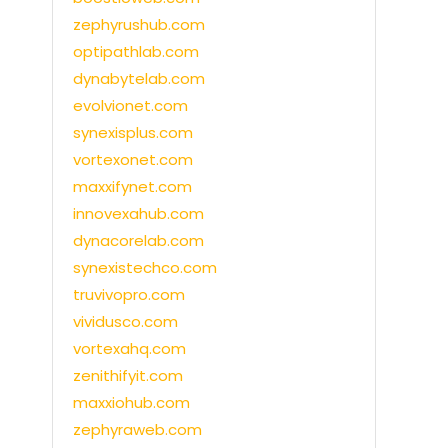
zephyrushub.com
optipathlab.com
dynabytelab.com
evolvionet.com
synexisplus.com
vortexonet.com
maxxifynet.com
innovexahub.com
dynacorelab.com
synexistechco.com
truvivopro.com
vividusco.com
vortexahq.com
zenithifyit.com
maxxiohub.com
zephyraweb.com