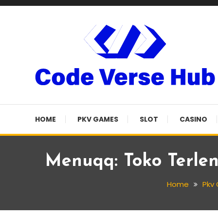
Skip
To
Content
Mainkan slot gacor dengan deposit pulsa sebagai cara p
Slot Gacor Deposit Pu
HOME
PKV GAMES
SLOT
CASINO
Menuqq: Toko Terle
Home
Pkv