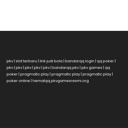
pkv
|
slot terbaru
|
link judi bola
|
bandarqq login
|
qq poker
|
pkv
|
pkv
|
pkv
|
pkv
|
pkv
|
bandarqq pkv
|
pkv games
|
qq
poker
|
pragmatic play
|
pragmatic play
|
pragmatic play
|
poker online
|
hematqq.pkvgamesresmi.org