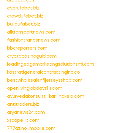
everufabet.biz
crowdufabet.biz
buildufabet.biz
alltransportnews.com
fashiontrandsnews.com
bbcreporters.com
cryptocasinoguid.com
leadingedgemarketingsolutionsmi.com
kastratigeneralcontractinginc.co
bestwholesalenfljerseysshop.com
openlivinglabdays14.com
ayurvedakonsultti-kari-nokela.com
antitraders.biz
aryanews24.com
xscape-it.com
777azino-mobile.com