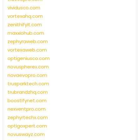
vividusco.com
vortexahq.com
zenithifyit.com
maxxiohub.com
zephyraweb.com
vortexaweb.com
optigeniusco.com
novuspherex.com
novaevopro.com
trusparktech.com
trubrandzhq.com
boostifynet.com
nexventpro.com
zephyrtechx.com
optigoxpert.com
novuswayz.com