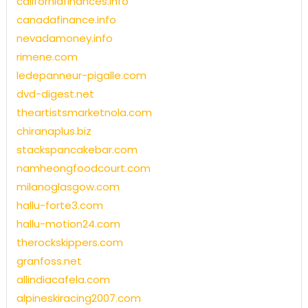
californiafinances.info
canadafinance.info
nevadamoney.info
rimene.com
ledepanneur-pigalle.com
dvd-digest.net
theartistsmarketnola.com
chiranaplus.biz
stackspancakebar.com
namheongfoodcourt.com
milanoglasgow.com
hallu-forte3.com
hallu-motion24.com
therockskippers.com
granfoss.net
allindiacafela.com
alpineskiracing2007.com