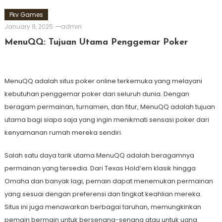
Pkv Games
January 9, 2025
admin
MenuQQ: Tujuan Utama Penggemar Poker
MenuQQ adalah situs poker online terkemuka yang melayani
kebutuhan penggemar poker dari seluruh dunia. Dengan
beragam permainan, turnamen, dan fitur, MenuQQ adalah tujuan
utama bagi siapa saja yang ingin menikmati sensasi poker dari
kenyamanan rumah mereka sendiri.
Salah satu daya tarik utama MenuQQ adalah beragamnya
permainan yang tersedia. Dari Texas Hold’em klasik hingga
Omaha dan banyak lagi, pemain dapat menemukan permainan
yang sesuai dengan preferensi dan tingkat keahlian mereka.
Situs ini juga menawarkan berbagai taruhan, memungkinkan
pemain bermain untuk bersenang-senang atau untuk uang