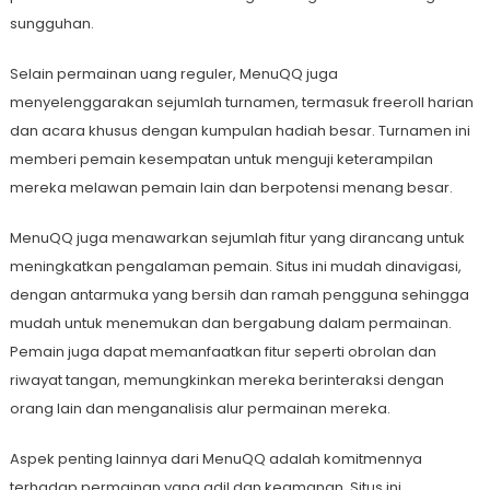
sungguhan.
Selain permainan uang reguler, MenuQQ juga
menyelenggarakan sejumlah turnamen, termasuk freeroll harian
dan acara khusus dengan kumpulan hadiah besar. Turnamen ini
memberi pemain kesempatan untuk menguji keterampilan
mereka melawan pemain lain dan berpotensi menang besar.
MenuQQ juga menawarkan sejumlah fitur yang dirancang untuk
meningkatkan pengalaman pemain. Situs ini mudah dinavigasi,
dengan antarmuka yang bersih dan ramah pengguna sehingga
mudah untuk menemukan dan bergabung dalam permainan.
Pemain juga dapat memanfaatkan fitur seperti obrolan dan
riwayat tangan, memungkinkan mereka berinteraksi dengan
orang lain dan menganalisis alur permainan mereka.
Aspek penting lainnya dari MenuQQ adalah komitmennya
terhadap permainan yang adil dan keamanan. Situs ini