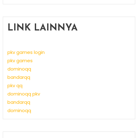
LINK LAINNYA
pkv games login
pkv games
dominoqq
bandarqq
pkv qq
dominoqq pkv
bandarqq
dominoqq