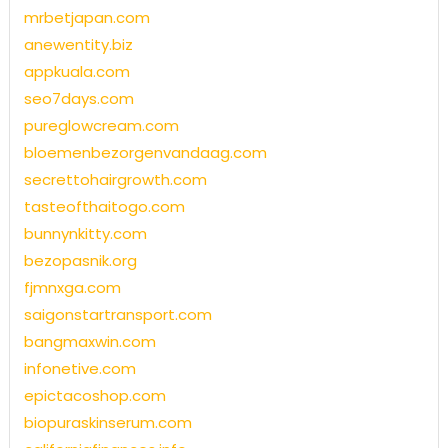
mrbetjapan.com
anewentity.biz
appkuala.com
seo7days.com
pureglowcream.com
bloemenbezorgenvandaag.com
secrettohairgrowth.com
tasteofthaitogo.com
bunnynkitty.com
bezopasnik.org
fjmnxga.com
saigonstartransport.com
bangmaxwin.com
infonetive.com
epictacoshop.com
biopuraskinserum.com