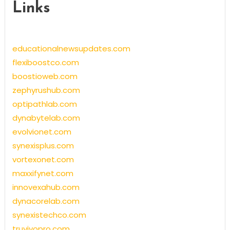
Links
educationalnewsupdates.com
flexiboostco.com
boostioweb.com
zephyrushub.com
optipathlab.com
dynabytelab.com
evolvionet.com
synexisplus.com
vortexonet.com
maxxifynet.com
innovexahub.com
dynacorelab.com
synexistechco.com
truvivopro.com