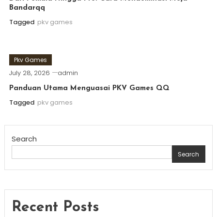
Bandarqq
Tagged
pkv games
Pkv Games
July 28, 2026
admin
Panduan Utama Menguasai PKV Games QQ
Tagged
pkv games
Search
Search
Recent Posts