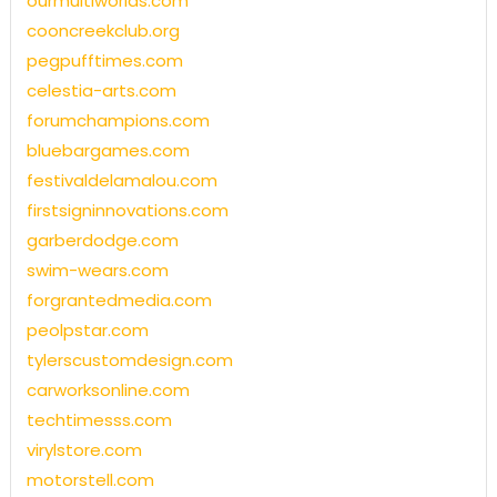
ourmultiworlds.com
cooncreekclub.org
pegpufftimes.com
celestia-arts.com
forumchampions.com
bluebargames.com
festivaldelamalou.com
firstsigninnovations.com
garberdodge.com
swim-wears.com
forgrantedmedia.com
peolpstar.com
tylerscustomdesign.com
carworksonline.com
techtimesss.com
virylstore.com
motorstell.com