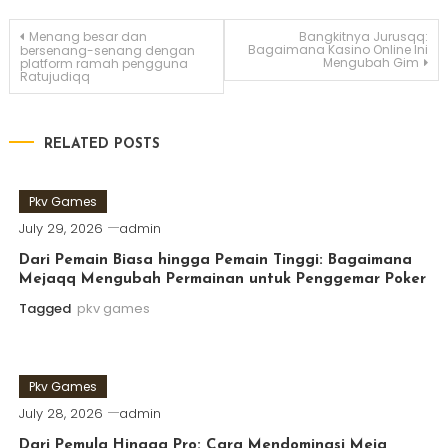
Post
Menang besar dan
Bangkitnya Jurusqq:
Bagaimana Kasino Online Ini
bersenang-senang dengan
Mengubah Gim
platform ramah pengguna
Ratujudiqq
navigation
RELATED POSTS
Pkv Games
July 29, 2026
admin
Dari Pemain Biasa hingga Pemain Tinggi: Bagaimana
Mejaqq Mengubah Permainan untuk Penggemar Poker
Tagged
pkv games
Pkv Games
July 28, 2026
admin
Dari Pemula Hingga Pro: Cara Mendominasi Meja