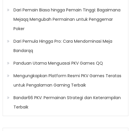
Dari Pemain Biasa hingga Pemain Tinggi: Bagaimana
Mejaqq Mengubah Permainan untuk Penggemar
Poker
Dari Pemula Hingga Pro: Cara Mendominasi Meja
Bandarqq
Panduan Utama Menguasai PKV Games QQ
Mengungkapkan Platform Resmi PKV Games Teratas
untuk Pengalaman Gaming Terbaik
Bandar66 PKV: Permainan Strategi dan Keterampilan
Terbaik