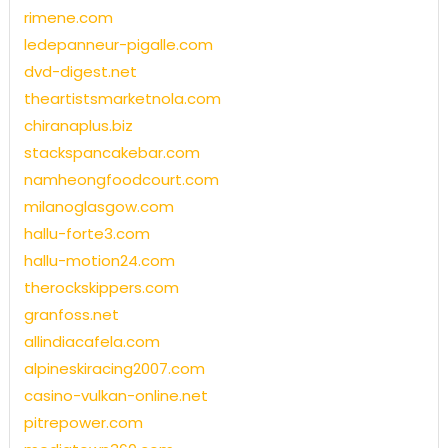
rimene.com
ledepanneur-pigalle.com
dvd-digest.net
theartistsmarketnola.com
chiranaplus.biz
stackspancakebar.com
namheongfoodcourt.com
milanoglasgow.com
hallu-forte3.com
hallu-motion24.com
therockskippers.com
granfoss.net
allindiacafela.com
alpineskiracing2007.com
casino-vulkan-online.net
pitrepower.com