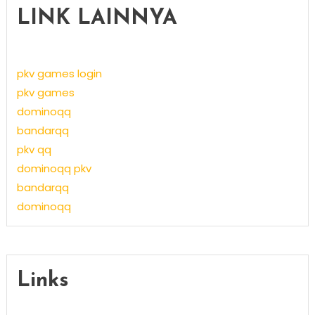
LINK LAINNYA
pkv games login
pkv games
dominoqq
bandarqq
pkv qq
dominoqq pkv
bandarqq
dominoqq
Links