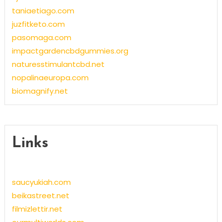
taniaetiago.com
juzfitketo.com
pasomaga.com
impactgardencbdgummies.org
naturesstimulantcbd.net
nopalinaeuropa.com
biomagnify.net
Links
saucyukiah.com
beikastreet.net
filmizlettir.net