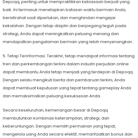
Depoqq, penting untuk mempraktikkan kebiasaan berjudi yang
baik. Ini termasuk menetapkan batasan waktu bermain Anda,
beristirahat saat diperlukan, dan menghindari mengejar
kekalahan. Dengan tetap disiplin dan berpegang teguh pada
strategi, Anda dapat meningkatkan peluang menang dan
mendapatkan pengalaman bermain yang lebih menyenangkan.
5. Tetap Terinformasi: Terakhir, tetap mendapat informasi tentang
tren dan perkembangan terkini dalam industri perjudian online
dapat membantu Anda tetap menjadi yang terdepan di Depoqq.
Dengan selalu mengikuti berita dan pembaruan terkini, Anda
dapat membuat keputusan yang tepat tentang gameplay Anda
dan memaksimalkan peluang kesuksesan Anda.
Secara keseluruhan, kemenangan besar di Depoqq
membutuhkan kombinasi keterampilan, strategi, dan
keberuntungan. Dengan memilih permainan yang tepat,
mengelola uang Anda secara efektif, memanfaatkan bonus dan