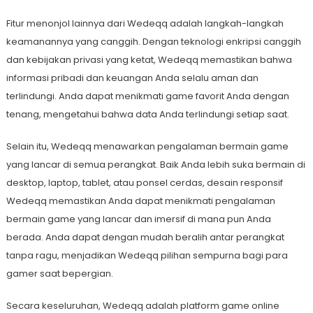
Fitur menonjol lainnya dari Wedeqq adalah langkah-langkah
keamanannya yang canggih. Dengan teknologi enkripsi canggih
dan kebijakan privasi yang ketat, Wedeqq memastikan bahwa
informasi pribadi dan keuangan Anda selalu aman dan
terlindungi. Anda dapat menikmati game favorit Anda dengan
tenang, mengetahui bahwa data Anda terlindungi setiap saat.
Selain itu, Wedeqq menawarkan pengalaman bermain game
yang lancar di semua perangkat. Baik Anda lebih suka bermain di
desktop, laptop, tablet, atau ponsel cerdas, desain responsif
Wedeqq memastikan Anda dapat menikmati pengalaman
bermain game yang lancar dan imersif di mana pun Anda
berada. Anda dapat dengan mudah beralih antar perangkat
tanpa ragu, menjadikan Wedeqq pilihan sempurna bagi para
gamer saat bepergian.
Secara keseluruhan, Wedeqq adalah platform game online