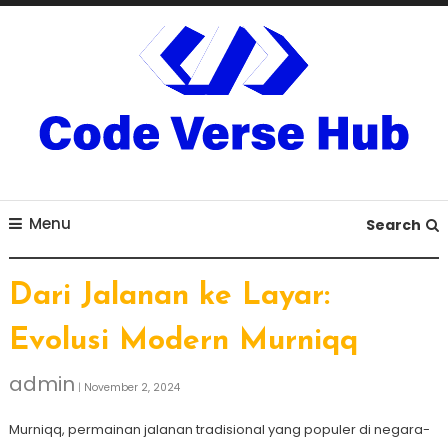
Skip
To
Content
Mainkan slot gacor dengan deposit pulsa sebagai cara praktis
Slot Gacor Deposit Pulsa:
bermain slot. Nikmati kemudahan transaksi dan peluang menang
besar di setiap putaran.
Menu
Cara Praktis Bermain
Search
Slot
Dari Jalanan ke Layar:
Evolusi Modern Murniqq
admin
|
November 2, 2024
Murniqq, permainan jalanan tradisional yang populer di negara-