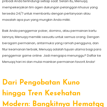
pribadi Anda terlindungi setiap saat. Selain itu, Menuqq
mempekerjakan tim agen dukungan pelanggan khusus yang
tersedia 24/7 untuk membantu dengan pertanyaan atau
masalah apa pun yang mungkin Anda miliki.
Baik Anda penggemar poker, domino, atau permainan kartu
lainnya, Menuqq memiliki sesuatu untuk semua orang. Dengan
beragam permainan, antarmuka yang ramah pengguna, dan
fitur keamanan terbaik, Menuqq adalah tujuan utama bagi para
penggemar game online. Jadi mengapa menunggu? Daftar ke
Menuqq hari ini dan mulai mainkan permainan favorit Anda!
Dari Pengobatan Kuno
hingga Tren Kesehatan
Modern: Bangkitnya Hematqq