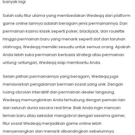
banyak lagi.
Salah satu fitur utama yang membedakan Wedeqq dari platform
game online lainnya adalah beragam jenis permainannya. Dari
permainan kasino klasik seperti poker, blackjack, dan roulette
hingga permainan baru yang menarik seperti slot dan taruhan
olahraga, Wedeqq memiliki sesuatu untuk semua orang. Apakah
Anda lebih suka permainan berbasis strategi atau permainan
untung-untungan, Wedeqq siap membantu Anda.
Selain pilihan permainannya yang beragam, Wedeqq juga
menawarkan pengalaman bermain sosial yang unik. Dengan
ruang obrolan interaktif dan permainan dealer langsung,
Wedeqq memungkinkan Anda terhubung dengan pemain lain
dari seluruh dunia secara real time. Baik Anda ingin mencari
teman baru atau sekadar mengobrol dengan sesama gamer,
fitur sosial Wedeqq menjadikan game online lebih
menyenangkan dan menarik dibandingkan sebelumnya.