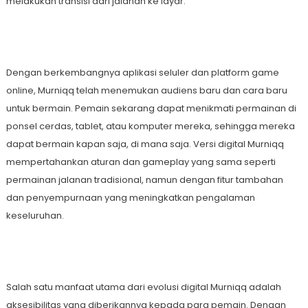
melakukan transisi dari jalanan ke layar.
Dengan berkembangnya aplikasi seluler dan platform game
online, Murniqq telah menemukan audiens baru dan cara baru
untuk bermain. Pemain sekarang dapat menikmati permainan di
ponsel cerdas, tablet, atau komputer mereka, sehingga mereka
dapat bermain kapan saja, di mana saja. Versi digital Murniqq
mempertahankan aturan dan gameplay yang sama seperti
permainan jalanan tradisional, namun dengan fitur tambahan
dan penyempurnaan yang meningkatkan pengalaman
keseluruhan.
Salah satu manfaat utama dari evolusi digital Murniqq adalah
aksesibilitas yang diberikannya kepada para pemain. Dengan