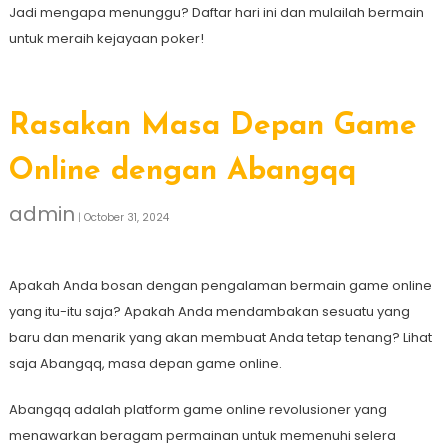
Jadi mengapa menunggu? Daftar hari ini dan mulailah bermain
untuk meraih kejayaan poker!
Rasakan Masa Depan Game
Online dengan Abangqq
admin
|
October 31, 2024
Apakah Anda bosan dengan pengalaman bermain game online
yang itu-itu saja? Apakah Anda mendambakan sesuatu yang
baru dan menarik yang akan membuat Anda tetap tenang? Lihat
saja Abangqq, masa depan game online.
Abangqq adalah platform game online revolusioner yang
menawarkan beragam permainan untuk memenuhi selera