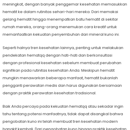
meningkat, dengan banyak penggemar kesehatan memasukkan
hematit ke dalam rutinitas sehari-hari mereka. Dari memakai
gelang hematit hingga menempatkan batu hematit di sekitar
rumah mereka, orang-orang menemukan cara kreatif untuk
memanfaatkan kekuatan penyembuhan dari mineral kuno ini.
Seperti halnya tren kesehatan lainnya, penting untuk melakukan
pendekatan hematqq dengan hati-hati dan berkonsultasi
dengan profesional kesehatan sebelum membuat perubahan
signifikan pada rutinitas kesehatan Anda. Meskipun hematit
mungkin menawarkan beberapa manfaat, hematit bukanlah
pengganti perawatan medis dan harus digunakan bersamaan
dengan praktik perawatan kesehatan tradisional.
Baik Anda percaya pada kekuatan hematqq atau sekadar ingin
tahu tentang potensi manfaatnya, tidak dapat disangkal bahwa
pengobatan kuno ini telah membuat tren kesehatan modern
bangkit kembali. Dari pengobatan kuno hingga praktik kesehatan