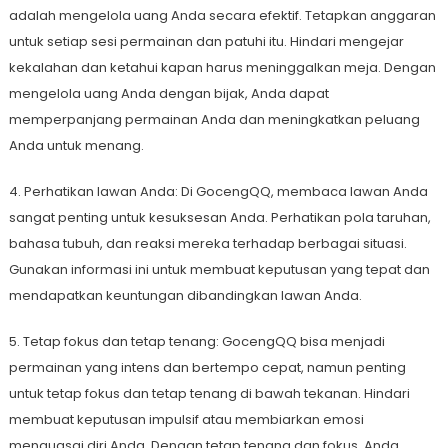
adalah mengelola uang Anda secara efektif. Tetapkan anggaran
untuk setiap sesi permainan dan patuhi itu. Hindari mengejar
kekalahan dan ketahui kapan harus meninggalkan meja. Dengan
mengelola uang Anda dengan bijak, Anda dapat
memperpanjang permainan Anda dan meningkatkan peluang
Anda untuk menang.
4. Perhatikan lawan Anda: Di GocengQQ, membaca lawan Anda
sangat penting untuk kesuksesan Anda. Perhatikan pola taruhan,
bahasa tubuh, dan reaksi mereka terhadap berbagai situasi.
Gunakan informasi ini untuk membuat keputusan yang tepat dan
mendapatkan keuntungan dibandingkan lawan Anda.
5. Tetap fokus dan tetap tenang: GocengQQ bisa menjadi
permainan yang intens dan bertempo cepat, namun penting
untuk tetap fokus dan tetap tenang di bawah tekanan. Hindari
membuat keputusan impulsif atau membiarkan emosi
menguasai diri Anda. Dengan tetap tenang dan fokus, Anda