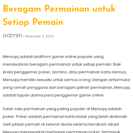
Beragam Permainan untuk
Setiap Pemain
admin
|
November 2, 2024
Menuqq adalah platform game online populer yang
menawarkan beragam permainan untuk setiap pemain. Baik
Anda penggemar poker, domino, atau permainan kartu lainnya,
Menuqq memiliki sesuatu untuk semua orang. Dengan antarmuka
yang ramah pengguna dan beragam pilihan permainan, Menuqq
adalah tujuan utama para penggemar game online.
Salah satu permainan yang paling populer di Menuqq adalah
poker. Poker adalah permainan kartu klasik yang telah dinikmati
oleh jutaan pemain di seluruh dunia selama berabad-abad.
Menuqq menawarkan berbagai permainan poker, termasuk