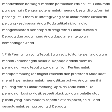
menawarkan berbagai macam permainan kasino untuk dinikmati
para pemain. Dengan potensi untuk menang besar di platform ini,
penting untuk memiliki strategi yang solid untuk memaksimalkan
peluang kesuksesan Anda. Pada artikel ini, kami akan
mengeksplorasi beberapa strategi terbaik untuk sukses di
Depoqq dan bagaimana Anda dapat meningkatkan
kemenangan Anda.
1. Pilih Permainan yang Tepat: Salah satu faktor terpenting dalam
meraih kemenangan besar di Depoqq adalah memilih
permainan yang tepat untuk dimainkan. Penting untuk
mempertimbangkan tingkat keahlian dan preferensi Anda saat
memilih permainan untuk memastikan bahwa Anda memiliki
peluang terbaik untuk menang. Apakah Anda lebih suka
permainan kasino klasik seperti blackjack dan roulette atau
pilihan yang lebih modern seperti slot dan poker, selalu ada
sesuatu untuk semua orang di Depoqq.