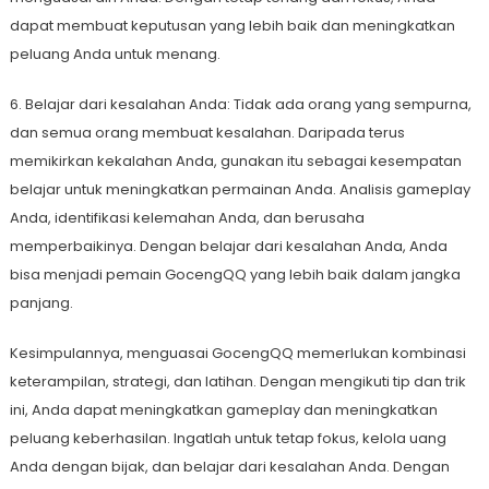
dapat membuat keputusan yang lebih baik dan meningkatkan
peluang Anda untuk menang.
6. Belajar dari kesalahan Anda: Tidak ada orang yang sempurna,
dan semua orang membuat kesalahan. Daripada terus
memikirkan kekalahan Anda, gunakan itu sebagai kesempatan
belajar untuk meningkatkan permainan Anda. Analisis gameplay
Anda, identifikasi kelemahan Anda, dan berusaha
memperbaikinya. Dengan belajar dari kesalahan Anda, Anda
bisa menjadi pemain GocengQQ yang lebih baik dalam jangka
panjang.
Kesimpulannya, menguasai GocengQQ memerlukan kombinasi
keterampilan, strategi, dan latihan. Dengan mengikuti tip dan trik
ini, Anda dapat meningkatkan gameplay dan meningkatkan
peluang keberhasilan. Ingatlah untuk tetap fokus, kelola uang
Anda dengan bijak, dan belajar dari kesalahan Anda. Dengan