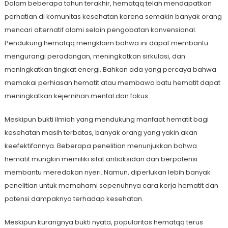
Dalam beberapa tahun terakhir, hematqq telah mendapatkan
perhatian di komunitas kesehatan karena semakin banyak orang
mencari alternatif alami selain pengobatan konvensional.
Pendukung hematqq mengklaim bahwa ini dapat membantu
mengurangi peradangan, meningkatkan sirkulasi, dan
meningkatkan tingkat energi. Bahkan ada yang percaya bahwa
memakai perhiasan hematit atau membawa batu hematit dapat
meningkatkan kejernihan mental dan fokus.
Meskipun bukti ilmiah yang mendukung manfaat hematit bagi
kesehatan masih terbatas, banyak orang yang yakin akan
keefektifannya. Beberapa penelitian menunjukkan bahwa
hematit mungkin memiliki sifat antioksidan dan berpotensi
membantu meredakan nyeri. Namun, diperlukan lebih banyak
penelitian untuk memahami sepenuhnya cara kerja hematit dan
potensi dampaknya terhadap kesehatan.
Meskipun kurangnya bukti nyata, popularitas hematqq terus