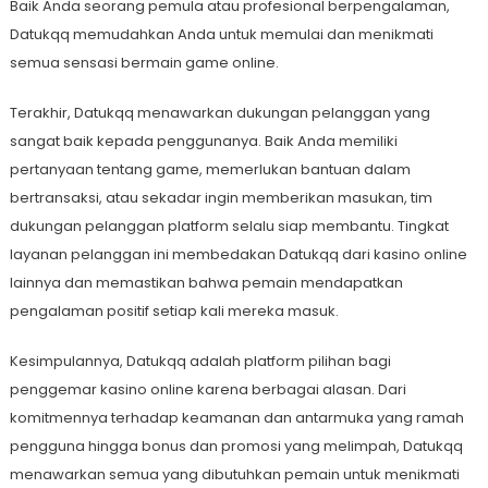
Baik Anda seorang pemula atau profesional berpengalaman,
Datukqq memudahkan Anda untuk memulai dan menikmati
semua sensasi bermain game online.
Terakhir, Datukqq menawarkan dukungan pelanggan yang
sangat baik kepada penggunanya. Baik Anda memiliki
pertanyaan tentang game, memerlukan bantuan dalam
bertransaksi, atau sekadar ingin memberikan masukan, tim
dukungan pelanggan platform selalu siap membantu. Tingkat
layanan pelanggan ini membedakan Datukqq dari kasino online
lainnya dan memastikan bahwa pemain mendapatkan
pengalaman positif setiap kali mereka masuk.
Kesimpulannya, Datukqq adalah platform pilihan bagi
penggemar kasino online karena berbagai alasan. Dari
komitmennya terhadap keamanan dan antarmuka yang ramah
pengguna hingga bonus dan promosi yang melimpah, Datukqq
menawarkan semua yang dibutuhkan pemain untuk menikmati