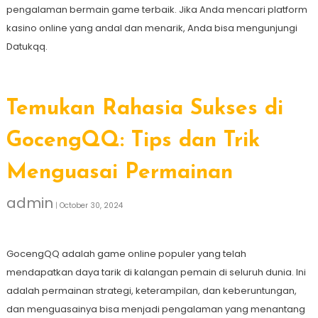
pengalaman bermain game terbaik. Jika Anda mencari platform
kasino online yang andal dan menarik, Anda bisa mengunjungi
Datukqq.
Temukan Rahasia Sukses di
GocengQQ: Tips dan Trik
Menguasai Permainan
admin
|
October 30, 2024
GocengQQ adalah game online populer yang telah
mendapatkan daya tarik di kalangan pemain di seluruh dunia. Ini
adalah permainan strategi, keterampilan, dan keberuntungan,
dan menguasainya bisa menjadi pengalaman yang menantang