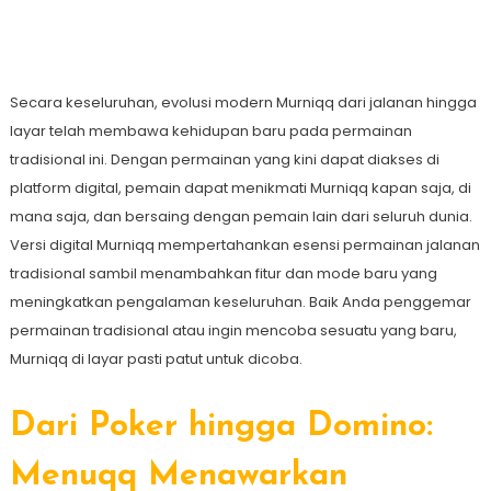
Secara keseluruhan, evolusi modern Murniqq dari jalanan hingga
layar telah membawa kehidupan baru pada permainan
tradisional ini. Dengan permainan yang kini dapat diakses di
platform digital, pemain dapat menikmati Murniqq kapan saja, di
mana saja, dan bersaing dengan pemain lain dari seluruh dunia.
Versi digital Murniqq mempertahankan esensi permainan jalanan
tradisional sambil menambahkan fitur dan mode baru yang
meningkatkan pengalaman keseluruhan. Baik Anda penggemar
permainan tradisional atau ingin mencoba sesuatu yang baru,
Murniqq di layar pasti patut untuk dicoba.
Dari Poker hingga Domino:
Menuqq Menawarkan