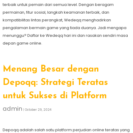
terbaik untuk pemain dari semua level. Dengan beragam
permainan, fitur sosial, langkah keamanan terbaik, dan
kompatibilitas lintas perangkat, Wedeqq menghadirkan
pengalaman bermain game yang tiada duanya. Jadi mengapa
menunggu? Daftar ke Wedeqq hari ini dan rasakan sendiri masa
depan game online.
Menang Besar dengan
Depoqq: Strategi Teratas
untuk Sukses di Platform
admin
|
October 29, 2024
Depoqq adalah salah satu platform perjudian online teratas yang