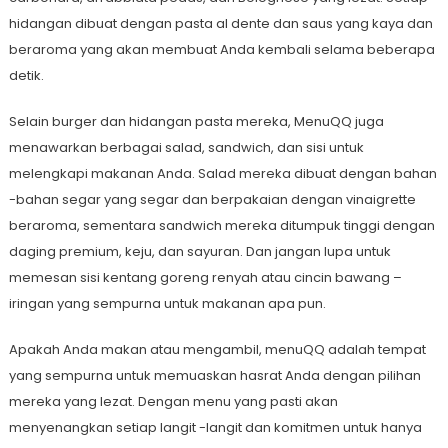
hidangan dibuat dengan pasta al dente dan saus yang kaya dan
beraroma yang akan membuat Anda kembali selama beberapa
detik.
Selain burger dan hidangan pasta mereka, MenuQQ juga
menawarkan berbagai salad, sandwich, dan sisi untuk
melengkapi makanan Anda. Salad mereka dibuat dengan bahan
-bahan segar yang segar dan berpakaian dengan vinaigrette
beraroma, sementara sandwich mereka ditumpuk tinggi dengan
daging premium, keju, dan sayuran. Dan jangan lupa untuk
memesan sisi kentang goreng renyah atau cincin bawang –
iringan yang sempurna untuk makanan apa pun.
Apakah Anda makan atau mengambil, menuQQ adalah tempat
yang sempurna untuk memuaskan hasrat Anda dengan pilihan
mereka yang lezat. Dengan menu yang pasti akan
menyenangkan setiap langit -langit dan komitmen untuk hanya