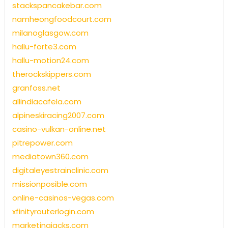
stackspancakebar.com
namheongfoodcourt.com
milanoglasgow.com
hallu-forte3.com
hallu-motion24.com
therockskippers.com
granfoss.net
allindiacafela.com
alpineskiracing2007.com
casino-vulkan-online.net
pitrepower.com
mediatown360.com
digitaleyestrainclinic.com
missionposible.com
online-casinos-vegas.com
xfinityrouterlogin.com
marketingjacks.com