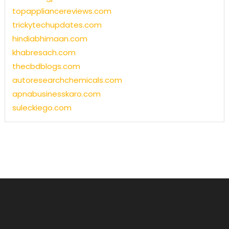
topappliancereviews.com
trickytechupdates.com
hindiabhimaan.com
khabresach.com
thecbdblogs.com
autoresearchchemicals.com
apnabusinesskaro.com
suleckiego.com