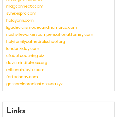
magconnectx.com
synexispro.com
holayomi.com
ligadeciclismodecundinamarca.com
nashvilleworkerscompensationattorney.com
holyfamilycathedralschool.org
londonkiddy.com
ufabetcoaching.biz
davismindfulness.org
millionairebyte.com
fortechday.com
getcaminorealestateusa.xyz
Links