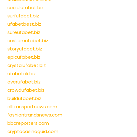
socialufabet.biz
surfufabet.biz
ufabetbest.biz
sureufabet.biz
customufabet.biz
storyufabet.biz
epicufabet.biz
crystalufabet.biz
ufabetok.biz
everufabet.biz
crowdufabet.biz
buildufabet.biz
alltransportnews.com
fashiontrandsnews.com
bbcreporters.com
cryptocasinoguid.com