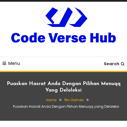
Skip
To
Content
Mainkan slot gacor dengan deposit pulsa sebagai cara praktis
Slot Gacor Deposit Pulsa:
bermain slot. Nikmati kemudahan transaksi dan peluang menang
besar di setiap putaran.
Menu
Cara Praktis Bermain
Search
Slot
Puaskan Hasrat Anda Dengan Pilihan Menuqq
Yang Deloleksi
Home
Pkv Games
Puaskan Hasrat Anda Dengan Pilihan Menuqq yang Deloleksi