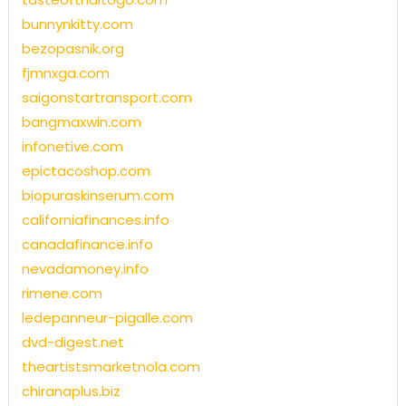
bunnynkitty.com
bezopasnik.org
fjmnxga.com
saigonstartransport.com
bangmaxwin.com
infonetive.com
epictacoshop.com
biopuraskinserum.com
californiafinances.info
canadafinance.info
nevadamoney.info
rimene.com
ledepanneur-pigalle.com
dvd-digest.net
theartistsmarketnola.com
chiranaplus.biz