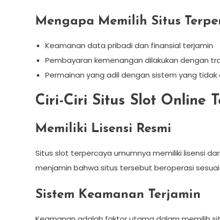
Mengapa Memilih Situs Terpe
Keamanan data pribadi dan finansial terjamin
Pembayaran kemenangan dilakukan dengan tr
Permainan yang adil dengan sistem yang tidak 
Ciri-Ciri Situs Slot Online
Memiliki Lisensi Resmi
Situs slot terpercaya umumnya memiliki lisensi dar
menjamin bahwa situs tersebut beroperasi sesuai
Sistem Keamanan Terjamin
Keamanan adalah faktor utama dalam memilih situ