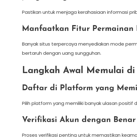
Pastikan untuk menjaga kerahasiaan informasi priba
Manfaatkan Fitur Permainan
Banyak situs terpercaya menyediakan mode perm
bertaruh dengan uang sungguhan.
Langkah Awal Memulai di S
Daftar di Platform yang Memil
Pilih platform yang memiliki banyak ulasan positif 
Verifikasi Akun dengan Benar
Proses verifikasi penting untuk memastikan keama