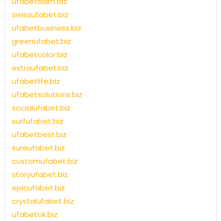
ufabetsiam.biz
swissufabet.biz
ufabetbusiness.biz
greenufabet.biz
ufabetcolor.biz
extraufabet.biz
ufabetlife.biz
ufabetsolutions.biz
socialufabet.biz
surfufabet.biz
ufabetbest.biz
sureufabet.biz
customufabet.biz
storyufabet.biz
epicufabet.biz
crystalufabet.biz
ufabetok.biz