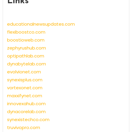
Links
educationalnewsupdates.com
flexiboostco.com
boostioweb.com
zephyrushub.com
optipathlab.com
dynabytelab.com
evolvionet.com
synexisplus.com
vortexonet.com
maxxifynet.com
innovexahub.com
dynacorelab.com
synexistechco.com
truvivopro.com