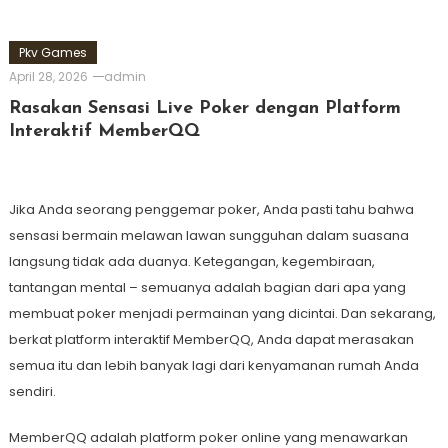
Pkv Games
April 28, 2026
admin
Rasakan Sensasi Live Poker dengan Platform
Interaktif MemberQQ
Jika Anda seorang penggemar poker, Anda pasti tahu bahwa
sensasi bermain melawan lawan sungguhan dalam suasana
langsung tidak ada duanya. Ketegangan, kegembiraan,
tantangan mental – semuanya adalah bagian dari apa yang
membuat poker menjadi permainan yang dicintai. Dan sekarang,
berkat platform interaktif MemberQQ, Anda dapat merasakan
semua itu dan lebih banyak lagi dari kenyamanan rumah Anda
sendiri.
MemberQQ adalah platform poker online yang menawarkan