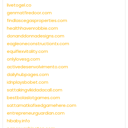
livetogel.co
genmatfiredoor.com
findlascegasproperties.com
healthhavenrobbie.com
donanddonnadesigns.com
eagleoneconstructiontx.com
equiflexvitality.com
onlylovesg.com
activedesenvolvimento.com
dailyhubpages.com
idnplaysbobet.com
sattakingvikidadacall.com
bestbolaslotgames.com
sattamatkafixedgamehere.com
entrepreneurguardian.com
hibaby.info