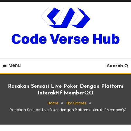
Skip
To
Content
Mainkan slot gacor dengan deposit pulsa sebagai cara praktis
Slot Gacor Deposit Pulsa:
bermain slot. Nikmati kemudahan transaksi dan peluang menang
besar di setiap putaran.
Menu
Cara Praktis Bermain
Search
Slot
Rasakan Sensasi Live Poker Dengan Platform
Interaktif MemberQQ
Home
Pkv Games
Rasakan Sensasi Live Poker dengan Platform Interaktif MemberQQ