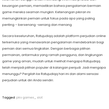
keuangan pemain, memastikan bahwa pengalaman bermain
game mereka seaman mungkin. Ketenangan pikiran ini
memungkinkan pemain untuk fokus pada apa yang paling
penting – bersenang -senang dan menang.
Secara keseluruhan, Ratujudiqq adalah platform perjudian online
terkemuka yang menawarkan pengalaman mendebarkan bagi
pemain dari semua tingkatan. Dengan berbagai pilihan
permainan, antarmuka yang ramah pengguna, dan lingkungan
game yang aman, mudah untuk melihat mengapa Ratujudiqq
telah menjadi pilihan populer di kalangan penjudi. Jadi mengapa
menunggu? Pergilah ke Ratujudiqq hari ini dan alami sensasi
perjudian untuk diri Anda sendiri.
Tagged
pkv games
,
slot