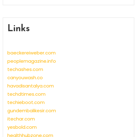
Links
baeckereiweber.com
peoplemagazine.info
techashes.com
canyouwash.co
havadisantalya.com
techdtimes.com
techieboot.com
gundembalikesir.com
itechar.com
yesbold.com
healthhubzone.com