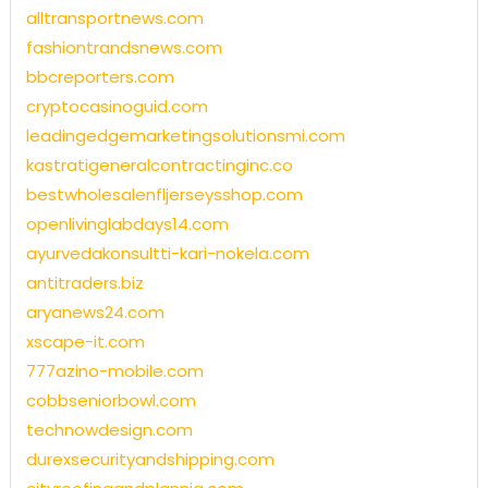
alltransportnews.com
fashiontrandsnews.com
bbcreporters.com
cryptocasinoguid.com
leadingedgemarketingsolutionsmi.com
kastratigeneralcontractinginc.co
bestwholesalenfljerseysshop.com
openlivinglabdays14.com
ayurvedakonsultti-kari-nokela.com
antitraders.biz
aryanews24.com
xscape-it.com
777azino-mobile.com
cobbseniorbowl.com
technowdesign.com
durexsecurityandshipping.com