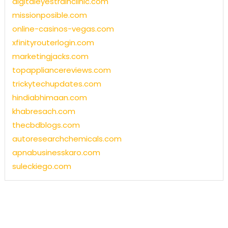
digitaleyestrainclinic.com
missionposible.com
online-casinos-vegas.com
xfinityrouterlogin.com
marketingjacks.com
topappliancereviews.com
trickytechupdates.com
hindiabhimaan.com
khabresach.com
thecbdblogs.com
autoresearchchemicals.com
apnabusinesskaro.com
suleckiego.com