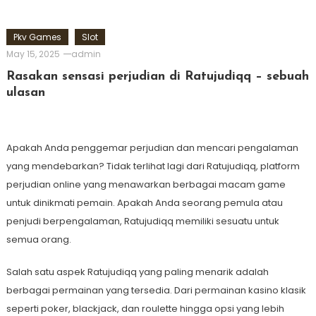
Pkv Games
Slot
May 15, 2025
admin
Rasakan sensasi perjudian di Ratujudiqq – sebuah
ulasan
Apakah Anda penggemar perjudian dan mencari pengalaman
yang mendebarkan? Tidak terlihat lagi dari Ratujudiqq, platform
perjudian online yang menawarkan berbagai macam game
untuk dinikmati pemain. Apakah Anda seorang pemula atau
penjudi berpengalaman, Ratujudiqq memiliki sesuatu untuk
semua orang.
Salah satu aspek Ratujudiqq yang paling menarik adalah
berbagai permainan yang tersedia. Dari permainan kasino klasik
seperti poker, blackjack, dan roulette hingga opsi yang lebih