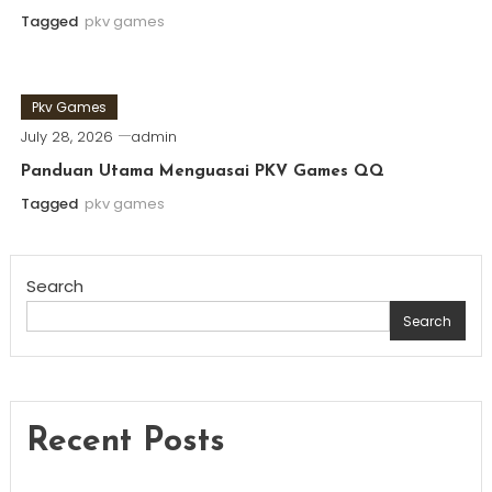
Tagged
pkv games
Pkv Games
July 28, 2026
admin
Panduan Utama Menguasai PKV Games QQ
Tagged
pkv games
Search
Search
Recent Posts