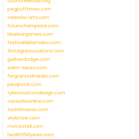
cooncreekclub.org
pegpufftimes.com
celestia-arts.com
forumchampions.com
bluebargames.com
festivaldelamalou.com
firstsigninnovations.com
garberdodge.com
swim-wears.com
forgrantedmedia.com
peolpstar.com
tylerscustomdesign.com
carworksonline.com
techtimesss.com
virylstore.com
motorstell.com
health150years.com