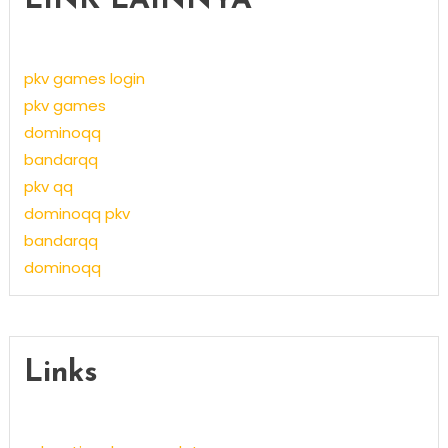
LINK LAINNYA
pkv games login
pkv games
dominoqq
bandarqq
pkv qq
dominoqq pkv
bandarqq
dominoqq
Links