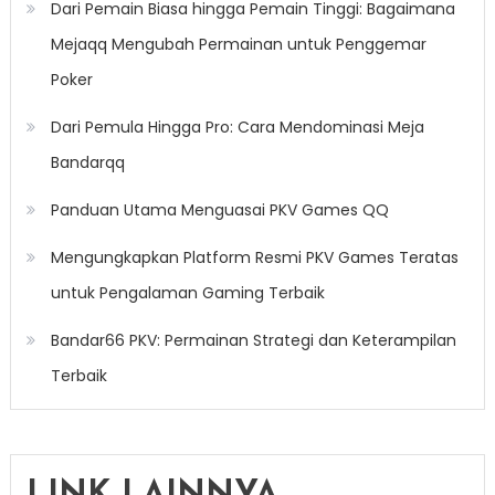
Dari Pemain Biasa hingga Pemain Tinggi: Bagaimana
Mejaqq Mengubah Permainan untuk Penggemar
Poker
Dari Pemula Hingga Pro: Cara Mendominasi Meja
Bandarqq
Panduan Utama Menguasai PKV Games QQ
Mengungkapkan Platform Resmi PKV Games Teratas
untuk Pengalaman Gaming Terbaik
Bandar66 PKV: Permainan Strategi dan Keterampilan
Terbaik