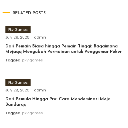
navigation
RELATED POSTS
Pkv Games
July 29, 2026
admin
Dari Pemain Biasa hingga Pemain Tinggi: Bagaimana
Mejaqq Mengubah Permainan untuk Penggemar Poker
Tagged
pkv games
Pkv Games
July 28, 2026
admin
Dari Pemula Hingga Pro: Cara Mendominasi Meja
Bandarqq
Tagged
pkv games