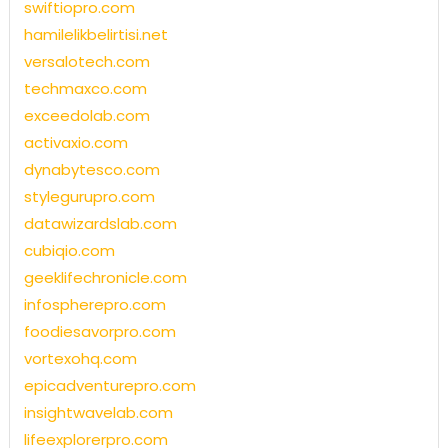
swiftiopro.com
hamilelikbelirtisi.net
versalotech.com
techmaxco.com
exceedolab.com
activaxio.com
dynabytesco.com
stylegurupro.com
datawizardslab.com
cubiqio.com
geeklifechronicle.com
infospherepro.com
foodiesavorpro.com
vortexohq.com
epicadventurepro.com
insightwavelab.com
lifeexplorerpro.com