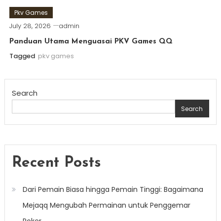
Pkv Games
July 28, 2026
admin
Panduan Utama Menguasai PKV Games QQ
Tagged
pkv games
Search
Search
Recent Posts
Dari Pemain Biasa hingga Pemain Tinggi: Bagaimana
Mejaqq Mengubah Permainan untuk Penggemar