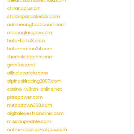
theartistsmarketnola.com
chiranaplus.biz
stackspancakebar.com
namheongfoodcourt.com
milanoglasgow.com
hallu-forte3.com
hallu-motion24.com
therockskippers.com
granfoss.net
allindiacafela.com
alpineskiracing2007.com
casino-vulkan-online.net
pitrepower.com
mediatown360.com
digitaleyestrainclinic.com
missionposible.com
online-casinos-vegas.com