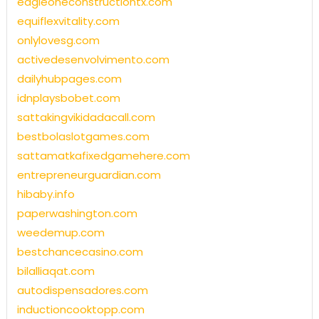
eagleoneconstructiontx.com
equiflexvitality.com
onlylovesg.com
activedesenvolvimento.com
dailyhubpages.com
idnplaysbobet.com
sattakingvikidadacall.com
bestbolaslotgames.com
sattamatkafixedgamehere.com
entrepreneurguardian.com
hibaby.info
paperwashington.com
weedemup.com
bestchancecasino.com
bilalliaqat.com
autodispensadores.com
inductioncooktopp.com