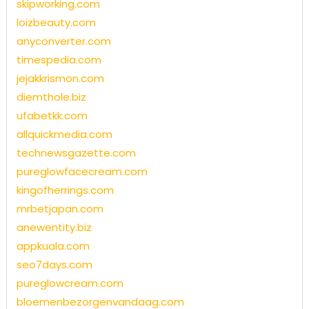
skipworking.com
loizbeauty.com
anyconverter.com
timespedia.com
jejakkrismon.com
diemthole.biz
ufabetkk.com
allquickmedia.com
technewsgazette.com
pureglowfacecream.com
kingofherrings.com
mrbetjapan.com
anewentity.biz
appkuala.com
seo7days.com
pureglowcream.com
bloemenbezorgenvandaag.com