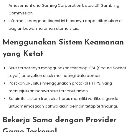
Amusement and Gaming Corporation), atau UK Gambling
Commission.
Informasi mengenai lisensi ini biasanya dapat ditemukan di
bagian bawah halaman utama situs.
Menggunakan Sistem Keamanan
yang Ketat
Situs terpercaya menggunakan teknologi SSL (Secure Socket
Layer) encryption untuk melindungi data pemain.
Pastikan URL situs menggunakan protokol HTTPS, yang
menunjukkan bahwa situs tersebut aman.
Selain itu, sistem transaksi harus memiliki verifikasi ganda
untuk memastikan bahwa akun pemain tetap terlindungi.
Bekerja Sama dengan Provider
Game Terkenal