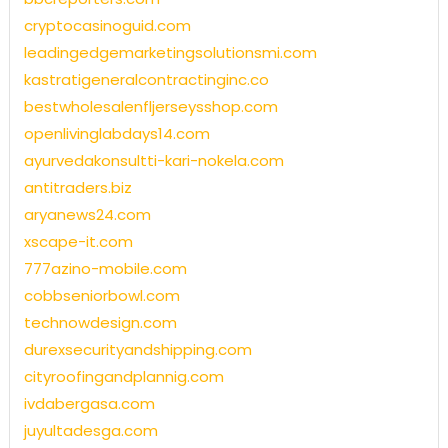
cryptocasinoguid.com
leadingedgemarketingsolutionsmi.com
kastratigeneralcontractinginc.co
bestwholesalenfljerseysshop.com
openlivinglabdays14.com
ayurvedakonsultti-kari-nokela.com
antitraders.biz
aryanews24.com
xscape-it.com
777azino-mobile.com
cobbseniorbowl.com
technowdesign.com
durexsecurityandshipping.com
cityroofingandplannig.com
ivdabergasa.com
juyultadesga.com