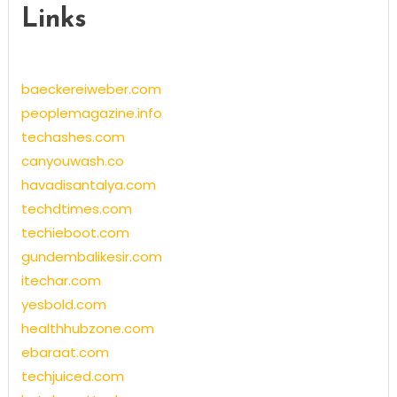
Links
baeckereiweber.com
peoplemagazine.info
techashes.com
canyouwash.co
havadisantalya.com
techdtimes.com
techieboot.com
gundembalikesir.com
itechar.com
yesbold.com
healthhubzone.com
ebaraat.com
techjuiced.com