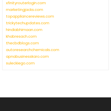
xfinityrouterlogin.com
marketingjacks.com
topappliancereviews.com
trickytechupdates.com
hindiabhimaan.com
khabresach.com
thecbdblogs.com
autoresearchchemicals.com
apnabusinesskaro.com
suleckiego.com