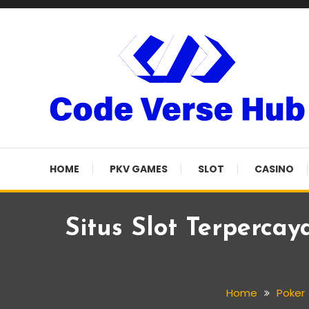
Skip
To
Content
Mainkan slot gacor dengan deposit pulsa sebagai cara p
Slot Gacor Deposit Pu
HOME
PKV GAMES
SLOT
CASINO
Situs Slot Terperca
Home
Poker