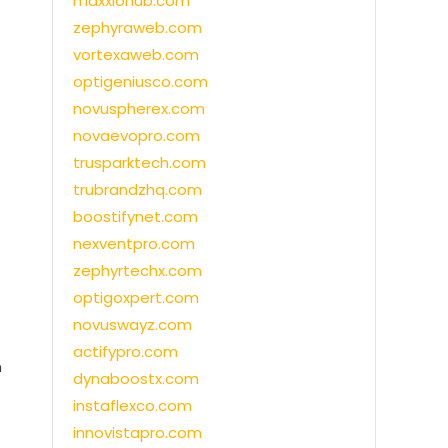
maxxiohub.com
zephyraweb.com
vortexaweb.com
optigeniusco.com
novuspherex.com
novaevopro.com
trusparktech.com
trubrandzhq.com
boostifynet.com
nexventpro.com
zephyrtechx.com
optigoxpert.com
novuswayz.com
actifypro.com
n
dynaboostx.com
instaflexco.com
innovistapro.com