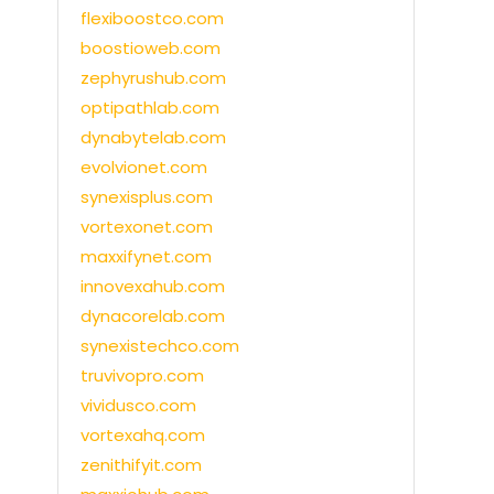
flexiboostco.com
boostioweb.com
zephyrushub.com
optipathlab.com
dynabytelab.com
evolvionet.com
synexisplus.com
vortexonet.com
maxxifynet.com
innovexahub.com
dynacorelab.com
synexistechco.com
truvivopro.com
vividusco.com
vortexahq.com
zenithifyit.com