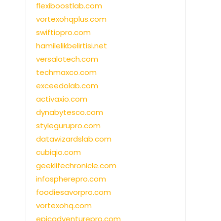
flexiboostlab.com
vortexohqplus.com
swiftiopro.com
hamilelikbelirtisi.net
versalotech.com
techmaxco.com
exceedolab.com
activaxio.com
dynabytesco.com
stylegurupro.com
datawizardslab.com
cubiqio.com
geeklifechronicle.com
infospherepro.com
foodiesavorpro.com
vortexohq.com
epicadventurepro.com