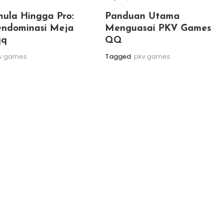
mula Hingga Pro:
Panduan Utama
ndominasi Meja
Menguasai PKV Games
qq
QQ
v games
Tagged
pkv games