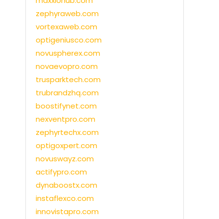
maxxiohub.com
zephyraweb.com
vortexaweb.com
optigeniusco.com
novuspherex.com
novaevopro.com
trusparktech.com
trubrandzhq.com
boostifynet.com
nexventpro.com
zephyrtechx.com
optigoxpert.com
novuswayz.com
actifypro.com
dynaboostx.com
instaflexco.com
innovistapro.com