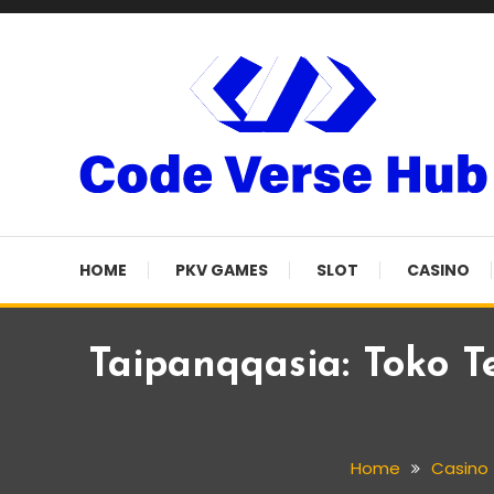
Skip
To
Content
Mainkan slot gacor dengan deposit pulsa sebagai cara p
Slot Gacor Deposit Pu
HOME
PKV GAMES
SLOT
CASINO
Taipanqqasia: Toko 
Home
Casino