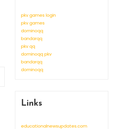
pkv games login
pkv games
dominoqq
bandarqq
pkv qq
dominoqq pkv
bandarqq
dominoqq
Links
educationalnewsupdates.com