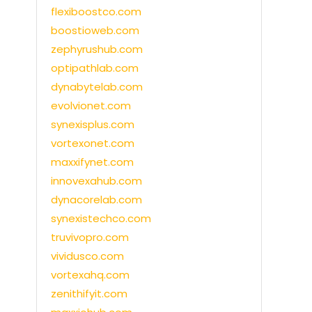
flexiboostco.com
boostioweb.com
zephyrushub.com
optipathlab.com
dynabytelab.com
evolvionet.com
synexisplus.com
vortexonet.com
maxxifynet.com
innovexahub.com
dynacorelab.com
synexistechco.com
truvivopro.com
vividusco.com
vortexahq.com
zenithifyit.com