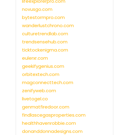
lifeexplorerpro.com
novusgo.com
bytestormpro.com
wanderlustchrono.com
culturetrendlab.com
trendsensehub.com
ticktockenigma.com
eulerxr.com
geekifygenius.com
orbitextech.com
magconnecttech.com
zenifyweb.com
livetogel.co
genmatfiredoor.com
findlascegasproperties.com
healthhavenrobbie.com
donanddonnadesigns.com