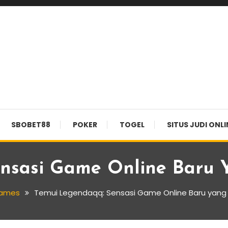
raktis bermain slot. Nikmati kemudahan transaksi dan peluang menan
lsa: Cara Praktis Bermain 
SBOBET88
POKER
TOGEL
SITUS JUDI ONLI
nsasi Game Online Baru Y
Games
Temui Legendaqq: Sensasi Game Online Baru yang M