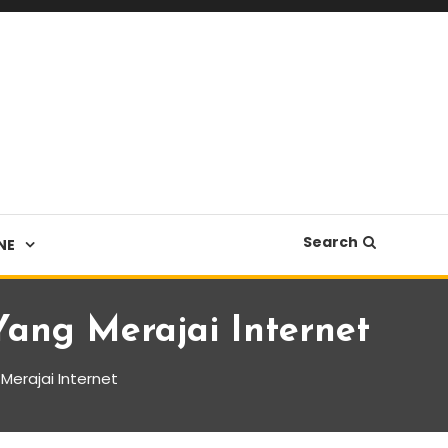
g besar di setiap putaran.
Slot
Search
NE
ang Merajai Internet
erajai Internet