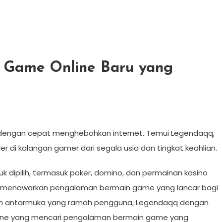
i Game Online Baru yang
 dengan cepat menghebohkan internet. Temui Legendaqq,
r di kalangan gamer dari segala usia dan tingkat keahlian.
ipilih, termasuk poker, domino, dan permainan kasino
dan menawarkan pengalaman bermain game yang lancar bagi
an antarmuka yang ramah pengguna, Legendaqq dengan
line yang mencari pengalaman bermain game yang