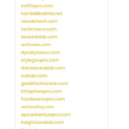
swiftiopro.com
hamilelikbelirtisi.net
versalotech.com
techmaxco.com
exceedolab.com
activaxio.com
dynabytesco.com
stylegurupro.com
datawizardslab.com
cubiqio.com
geeklifechronicle.com
infospherepro.com
foodiesavorpro.com
vortexohq.com
epicadventurepro.com
insightwavelab.com