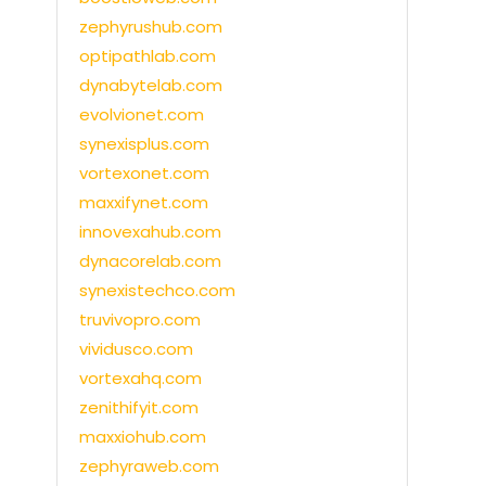
zephyrushub.com
optipathlab.com
dynabytelab.com
evolvionet.com
synexisplus.com
vortexonet.com
maxxifynet.com
innovexahub.com
dynacorelab.com
synexistechco.com
truvivopro.com
vividusco.com
vortexahq.com
zenithifyit.com
maxxiohub.com
zephyraweb.com