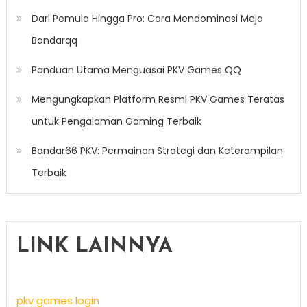
Dari Pemula Hingga Pro: Cara Mendominasi Meja
Bandarqq
Panduan Utama Menguasai PKV Games QQ
Mengungkapkan Platform Resmi PKV Games Teratas
untuk Pengalaman Gaming Terbaik
Bandar66 PKV: Permainan Strategi dan Keterampilan
Terbaik
LINK LAINNYA
pkv games login