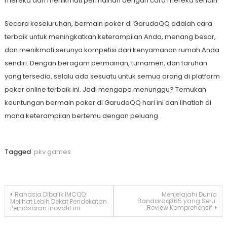
mereka dan menikmati permainan dengan cara mereka sendiri.
Secara keseluruhan, bermain poker di GarudaQQ adalah cara
terbaik untuk meningkatkan keterampilan Anda, menang besar,
dan menikmati serunya kompetisi dari kenyamanan rumah Anda
sendiri. Dengan beragam permainan, turnamen, dan taruhan
yang tersedia, selalu ada sesuatu untuk semua orang di platform
poker online terbaik ini. Jadi mengapa menunggu? Temukan
keuntungan bermain poker di GarudaQQ hari ini dan lihatlah di
mana keterampilan bertemu dengan peluang.
Tagged
pkv games
Post
Rahasia Dibalik IMCQQ:
Menjelajahi Dunia
Bandarqq365 yang Seru:
Melihat Lebih Dekat Pendekatan
Review Komprehensif
Pemasaran Inovatif ini
navigation