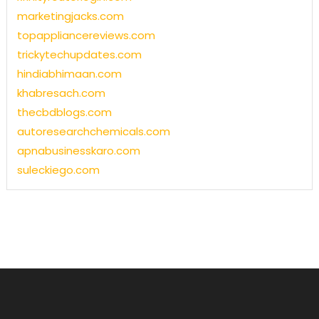
marketingjacks.com
topappliancereviews.com
trickytechupdates.com
hindiabhimaan.com
khabresach.com
thecbdblogs.com
autoresearchchemicals.com
apnabusinesskaro.com
suleckiego.com