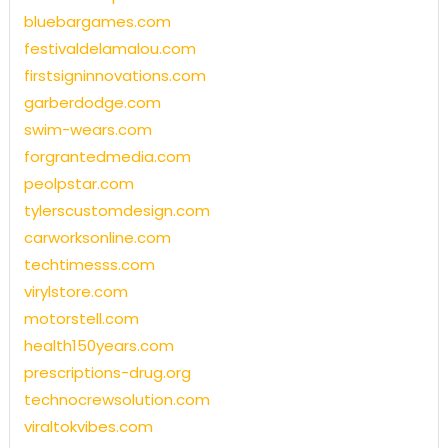
bluebargames.com
festivaldelamalou.com
firstsigninnovations.com
garberdodge.com
swim-wears.com
forgrantedmedia.com
peolpstar.com
tylerscustomdesign.com
carworksonline.com
techtimesss.com
virylstore.com
motorstell.com
health150years.com
prescriptions-drug.org
technocrewsolution.com
viraltokvibes.com