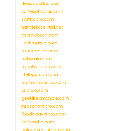
flexiboostlab.com
vortexohqplus.com
swiftiopro.com
hamilelikbelirtisi.net
versalotech.com
techmaxco.com
exceedolab.com
activaxio.com
dynabytesco.com
stylegurupro.com
datawizardslab.com
cubiqio.com
geeklifechronicle.com
infospherepro.com
foodiesavorpro.com
vortexohq.com
epicadventurepro.com