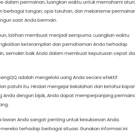
n ke dalam permainan, luangkan waktu untuk memahami atur
n berbagai tangan, opsi taruhan, dan mekanisme permainan
angun saat Anda bermain.
pa pun, latihan membuat menjadi sempurna. Luangkan waktu
ningkatkan keterampilan dan pemahaman Anda terhadap
in, semakin baik Anda dalam membuat keputusan cepat da
GocengQQ adalah mengelola uang Anda secara efektif.
n patuhi itu. Hindari mengejar kekalahan dan ketahui kapa
ng Anda dengan bijak, Anda dapat memperpanjang permain
ang.
 lawan Anda sangat penting untuk kesuksesan Anda.
 mereka terhadap berbagai situasi. Gunakan informasi ini