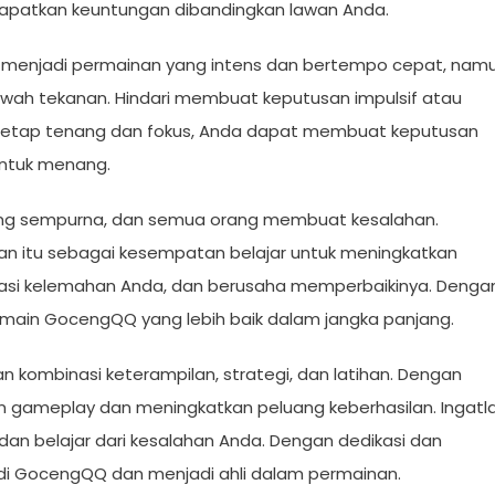
patkan keuntungan dibandingkan lawan Anda.
a menjadi permainan yang intens dan bertempo cepat, nam
awah tekanan. Hindari membuat keputusan impulsif atau
tetap tenang dan fokus, Anda dapat membuat keputusan
untuk menang.
 yang sempurna, dan semua orang membuat kesalahan.
an itu sebagai kesempatan belajar untuk meningkatkan
ikasi kelemahan Anda, dan berusaha memperbaikinya. Denga
pemain GocengQQ yang lebih baik dalam jangka panjang.
ombinasi keterampilan, strategi, dan latihan. Dengan
kan gameplay dan meningkatkan peluang keberhasilan. Ingatl
 dan belajar dari kesalahan Anda. Dengan dedikasi dan
di GocengQQ dan menjadi ahli dalam permainan.