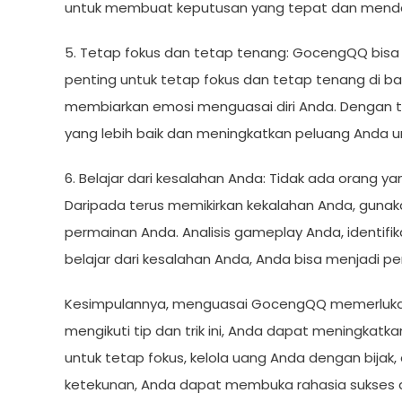
untuk membuat keputusan yang tepat dan menda
5. Tetap fokus dan tetap tenang: GocengQQ bis
penting untuk tetap fokus dan tetap tenang di b
membiarkan emosi menguasai diri Anda. Dengan 
yang lebih baik dan meningkatkan peluang Anda 
6. Belajar dari kesalahan Anda: Tidak ada orang
Daripada terus memikirkan kekalahan Anda, gunak
permainan Anda. Analisis gameplay Anda, identif
belajar dari kesalahan Anda, Anda bisa menjadi 
Kesimpulannya, menguasai GocengQQ memerlukan k
mengikuti tip dan trik ini, Anda dapat meningkat
untuk tetap fokus, kelola uang Anda dengan bijak,
ketekunan, Anda dapat membuka rahasia sukses 