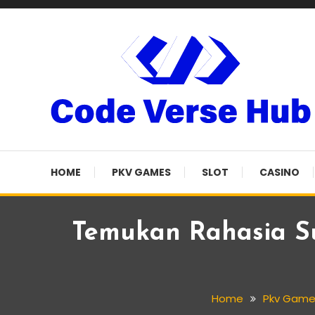
Skip
To
Content
Mainkan slot gacor dengan deposit pulsa sebagai cara p
Slot Gacor Deposit Pu
HOME
PKV GAMES
SLOT
CASINO
Temukan Rahasia S
Home
Pkv Game