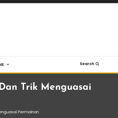
g besar di setiap putaran.
Slot
Search
NE
Dan Trik Menguasai
Menguasai Permainan