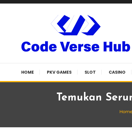
Skip
To
Content
Mainkan slot gacor dengan deposit pulsa sebagai cara p
Slot Gacor Deposit Pu
HOME
PKV GAMES
SLOT
CASINO
Temukan Serun
Hom