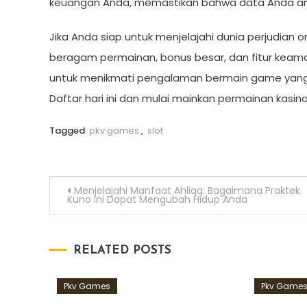
keuangan Anda, memastikan bahwa data Anda ama
Jika Anda siap untuk menjelajahi dunia perjudian
beragam permainan, bonus besar, dan fitur keama
untuk menikmati pengalaman bermain game yan
Daftar hari ini dan mulai mainkan permainan kasino
Tagged
pkv games
,
slot
Post
Menjelajahi Manfaat Ahliqq: Bagaimana Praktek
Kuno Ini Dapat Mengubah Hidup Anda
navigation
RELATED POSTS
Pkv Games
Pkv Game