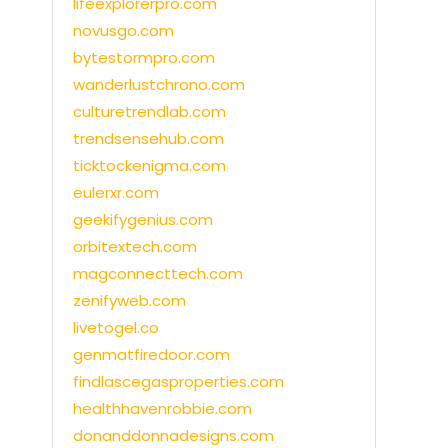
lifeexplorerpro.com
novusgo.com
bytestormpro.com
wanderlustchrono.com
culturetrendlab.com
trendsensehub.com
ticktockenigma.com
eulerxr.com
geekifygenius.com
orbitextech.com
magconnecttech.com
zenifyweb.com
livetogel.co
genmatfiredoor.com
findlascegasproperties.com
healthhavenrobbie.com
donanddonnadesigns.com