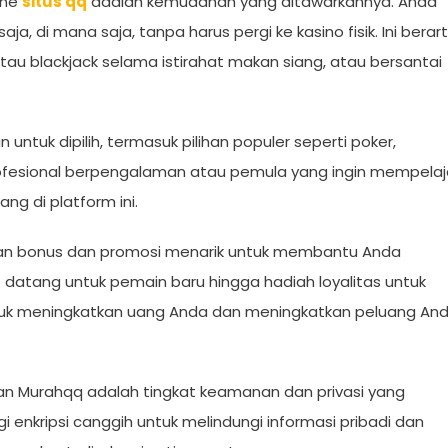
ine
situs qq
adalah kemudahan yang ditawarkannya. Anda
 di mana saja, tanpa harus pergi ke kasino fisik. Ini berart
au blackjack selama istirahat makan siang, atau bersantai
uk dipilih, termasuk pilihan populer seperti poker,
 profesional berpengalaman atau pemula yang ingin mempelaj
ng di platform ini.
rkan bonus dan promosi menarik untuk membantu Anda
atang untuk pemain baru hingga hadiah loyalitas untuk
tuk meningkatkan uang Anda dan meningkatkan peluang An
gan Murahqq adalah tingkat keamanan dan privasi yang
 enkripsi canggih untuk melindungi informasi pribadi dan