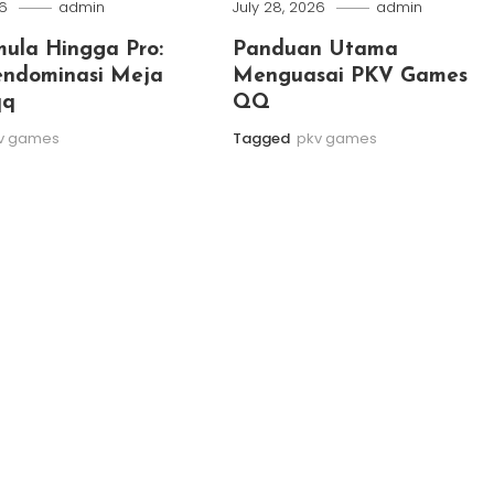
26
admin
July 28, 2026
admin
mula Hingga Pro:
Panduan Utama
ndominasi Meja
Menguasai PKV Games
qq
QQ
v games
Tagged
pkv games