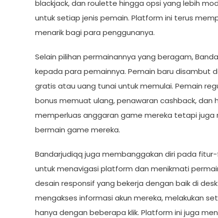
blackjack, dan roulette hingga opsi yang lebih mo
untuk setiap jenis pemain. Platform ini terus m
menarik bagi para penggunanya.
Selain pilihan permainannya yang beragam, Band
kepada para pemainnya. Pemain baru disambut d
gratis atau uang tunai untuk memulai. Pemain re
bonus memuat ulang, penawaran cashback, dan ha
memperluas anggaran game mereka tetapi juga 
bermain game mereka.
Bandarjudiqq juga membanggakan diri pada fitu
untuk menavigasi platform dan menikmati permaina
desain responsif yang bekerja dengan baik di de
mengakses informasi akun mereka, melakukan se
hanya dengan beberapa klik. Platform ini juga 