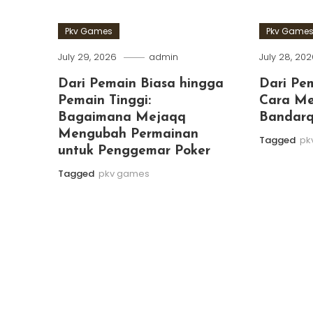
Pkv Games
Pkv Game
July 29, 2026
admin
July 28, 20
Dari Pemain Biasa hingga
Dari Pe
Pemain Tinggi:
Cara Me
Bagaimana Mejaqq
Bandar
Mengubah Permainan
Tagged
pk
untuk Penggemar Poker
Tagged
pkv games