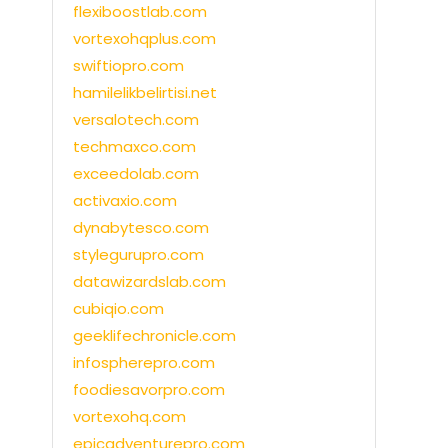
flexiboostlab.com
vortexohqplus.com
swiftiopro.com
hamilelikbelirtisi.net
versalotech.com
techmaxco.com
exceedolab.com
activaxio.com
dynabytesco.com
stylegurupro.com
datawizardslab.com
cubiqio.com
geeklifechronicle.com
infospherepro.com
foodiesavorpro.com
vortexohq.com
epicadventurepro.com