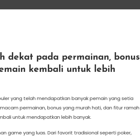
ih dekat pada permainan, bonus
emain kembali untuk lebih
opuler yang telah mendapatkan banyak pemain yang setia
 macam permainan, bonus yang murah hati, dan fitur ramah
bali untuk mendapatkan lebih banyak.
an game yang luas. Dari favorit tradisional seperti poker,