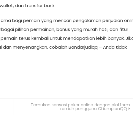
wallet, dan transfer bank.
 utama bagi pemain yang mencari pengalaman perjudian onli
ai pilihan permainan, bonus yang murah hati, dan fitur
emain terus kembali untuk mendapatkan lebih banyak. Jik
al dan menyenangkan, cobalah Bandarjudiqq – Anda tidak
Temukan sensasi poker online dengan platform
ramah pengguna ChampionQQ