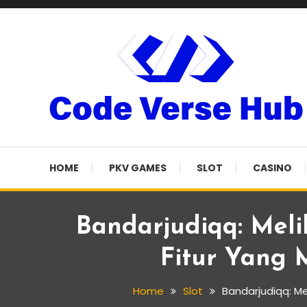
Skip
To
Content
Mainkan slot gacor dengan deposit pulsa sebagai cara p
Slot Gacor Deposit Pu
HOME
PKV GAMES
SLOT
CASINO
Bandarjudiqq: Meli
Fitur Yang 
Home
Slot
Bandarjudiqq: M