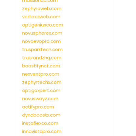
maxxiohub.com
zephyraweb.com
vortexaweb.com
optigeniusco.com
novuspherex.com
novaevopro.com
trusparktech.com
trubrandzhq.com
boostifynet.com
nexventpro.com
zephyrtechx.com
optigoxpert.com
novuswayz.com
actifypro.com
dynaboostx.com
instaflexco.com
innovistapro.com