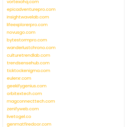
vortexohq.com
epicadventurepro.com
insightwavelab.com
lifeexplorerpro.com
novusgo.com
bytestormpro.com
wanderlustchrono.com
culturetrendlab.com
trendsensehub.com
ticktockenigma.com
eulerxr.com
geekifygenius.com
orbitextech.com
magconnecttech.com
zenifyweb.com
livetogel.co
genmatfiredoor.com