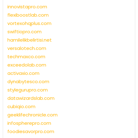
innovistapro.com
flexiboostlab.com
vortexohqplus.com
swiftiopro.com
hamilelikbelirtisi.net
versalotech.com
techmaxco.com
exceedolab.com
activaxio.com
dynabytesco.com
stylegurupro.com
datawizardslab.com
cubiqio.com
geeklifechronicle.com
infospherepro.com
foodiesavorpro.com