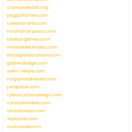
cooncreekclub.org
pegpufftimes.com
celestia-arts.com
forumchampions.com
bluebargames.com
festivaldelamalou.com
firstsigninnovations.com
garberdodge.com
swim-wears.com
forgrantedmedia.com
peolpstar.com
tylerscustomdesign.com
carworksonline.com
techtimesss.com
virylstore.com
motorstell.com