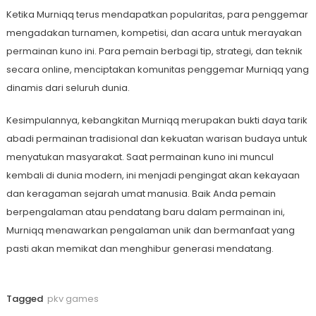
Ketika Murniqq terus mendapatkan popularitas, para penggemar
mengadakan turnamen, kompetisi, dan acara untuk merayakan
permainan kuno ini. Para pemain berbagi tip, strategi, dan teknik
secara online, menciptakan komunitas penggemar Murniqq yang
dinamis dari seluruh dunia.
Kesimpulannya, kebangkitan Murniqq merupakan bukti daya tarik
abadi permainan tradisional dan kekuatan warisan budaya untuk
menyatukan masyarakat. Saat permainan kuno ini muncul
kembali di dunia modern, ini menjadi pengingat akan kekayaan
dan keragaman sejarah umat manusia. Baik Anda pemain
berpengalaman atau pendatang baru dalam permainan ini,
Murniqq menawarkan pengalaman unik dan bermanfaat yang
pasti akan memikat dan menghibur generasi mendatang.
Tagged
pkv games