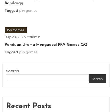
Bandarqq
Tagged
pkv games
Pkv Games
July 28, 2026
admin
Panduan Utama Menguasai PKV Games QQ
Tagged
pkv games
Search
Search
Recent Posts