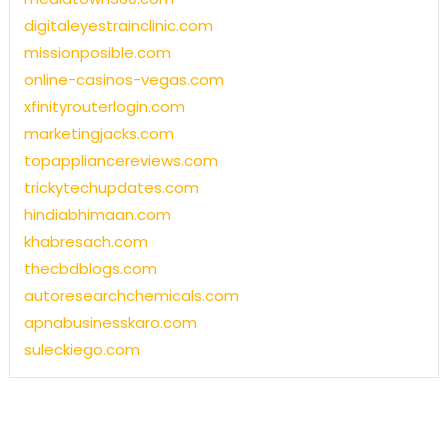
digitaleyestrainclinic.com
missionposible.com
online-casinos-vegas.com
xfinityrouterlogin.com
marketingjacks.com
topappliancereviews.com
trickytechupdates.com
hindiabhimaan.com
khabresach.com
thecbdblogs.com
autoresearchchemicals.com
apnabusinesskaro.com
suleckiego.com