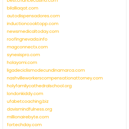
bestchancecasino.com
bilalliaqat.com
autodispensadores.com
inductioncooktopp.com
newsmedicaltoday.com
roofingnevada.info
magconnectx.com
synexispro.com
holayomi.com
ligadeciclismodecundinamarca.com
nashvilleworkerscompensationattorney.com
holyfamilycathedralschool.org
londonkiddy.com
ufabetcoaching.biz
davismindfulness.org
millionairebyte.com
fortechday.com