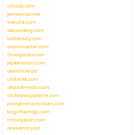
otbody.com
jamestrust.net
trenz24.com
skipworking.com
loizbeauty.com
anyconverter.com
timespedia.com
jejakkrismon.com
diemthole.biz
ufabetkk.com
allquickmedia.com
technewsgazette.com
pureglowfacecream.com
kingofherrings.com
mrbetjapan.com
anewentity.biz