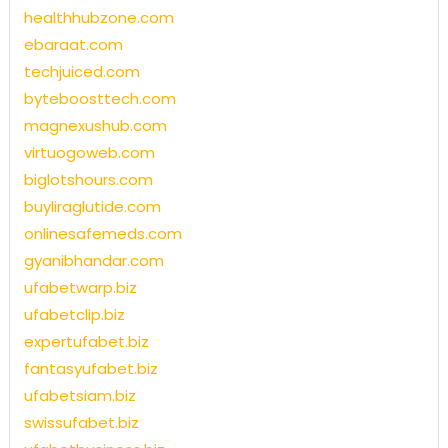
healthhubzone.com
ebaraat.com
techjuiced.com
byteboosttech.com
magnexushub.com
virtuogoweb.com
biglotshours.com
buyliraglutide.com
onlinesafemeds.com
gyanibhandar.com
ufabetwarp.biz
ufabetclip.biz
expertufabet.biz
fantasyufabet.biz
ufabetsiam.biz
swissufabet.biz