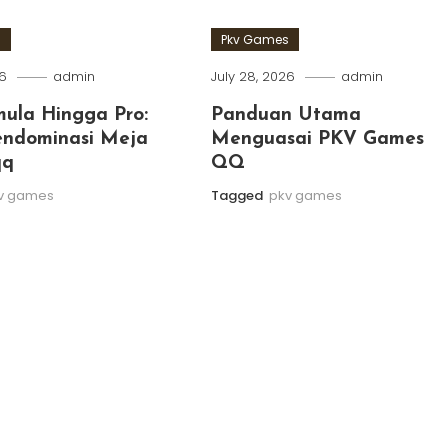
s
Pkv Games
26
admin
July 28, 2026
admin
mula Hingga Pro:
Panduan Utama
ndominasi Meja
Menguasai PKV Games
qq
QQ
v games
Tagged
pkv games