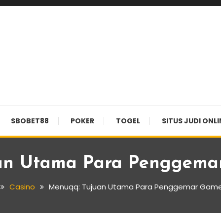
raktis bermain slot. Nikmati kemudahan transaksi dan peluang menan
lsa: Cara Praktis Bermain 
SBOBET88
POKER
TOGEL
SITUS JUDI ONLI
an Utama Para Penggema
Casino
Menuqq: Tujuan Utama Para Penggemar Game