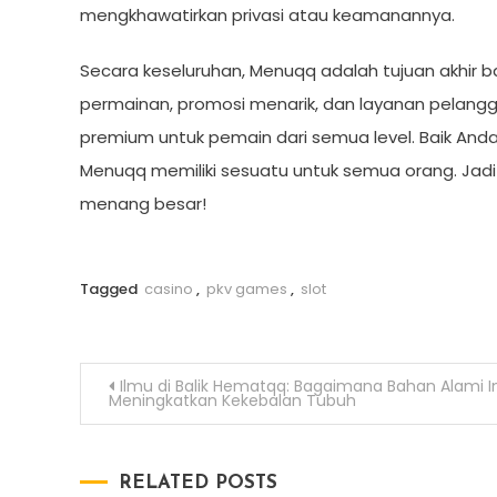
mengkhawatirkan privasi atau keamanannya.
Secara keseluruhan, Menuqq adalah tujuan akhir 
permainan, promosi menarik, dan layanan pelan
premium untuk pemain dari semua level. Baik And
Menuqq memiliki sesuatu untuk semua orang. Jadi
menang besar!
Tagged
casino
,
pkv games
,
slot
Post
Ilmu di Balik Hematqq: Bagaimana Bahan Alami In
Meningkatkan Kekebalan Tubuh
navigation
RELATED POSTS