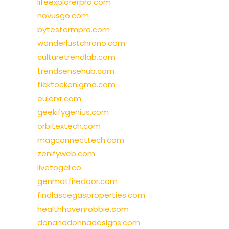
lifeexplorerpro.com
novusgo.com
bytestormpro.com
wanderlustchrono.com
culturetrendlab.com
trendsensehub.com
ticktockenigma.com
eulerxr.com
geekifygenius.com
orbitextech.com
magconnecttech.com
zenifyweb.com
livetogel.co
genmatfiredoor.com
findlascegasproperties.com
healthhavenrobbie.com
donanddonnadesigns.com