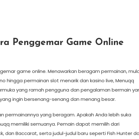
ara Penggemar Game Online
ggemar game online. Menawarkan beragam permainan, mula
ino hingga permainan slot menarik dan kasino live, Menuqq
ntarmuka yang ramah pengguna dan pengalaman bermain ya
 yang ingin bersenang-senang dan menang besar.
ihan permainannya yang beragam. Apakah Anda lebih suka
enuqq memiliki semuanya. Pemain dapat memilih dari
, dan Baccarat, serta judul-judul baru seperti Fish Hunter d