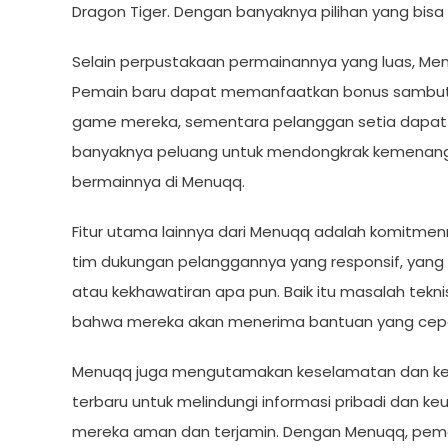
Dragon Tiger. Dengan banyaknya pilihan yang bisa 
Selain perpustakaan permainannya yang luas, Me
Pemain baru dapat memanfaatkan bonus sambuta
game mereka, sementara pelanggan setia dapat m
banyaknya peluang untuk mendongkrak kemenan
bermainnya di Menuqq.
Fitur utama lainnya dari Menuqq adalah komitmen
tim dukungan pelanggannya yang responsif, yan
atau kekhawatiran apa pun. Baik itu masalah tek
bahwa mereka akan menerima bantuan yang cepa
Menuqq juga mengutamakan keselamatan dan keam
terbaru untuk melindungi informasi pribadi da
mereka aman dan terjamin. Dengan Menuqq, pema