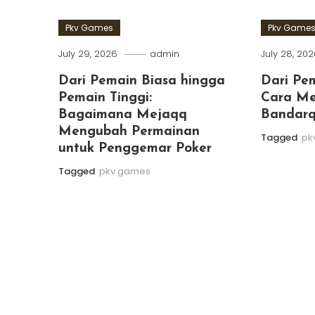
Pkv Games
Pkv Game
July 29, 2026
admin
July 28, 20
Dari Pemain Biasa hingga
Dari Pe
Pemain Tinggi:
Cara Me
Bagaimana Mejaqq
Bandar
Mengubah Permainan
Tagged
pk
untuk Penggemar Poker
Tagged
pkv games