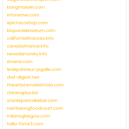
bangmaxwin.com
infonetive.com
epictacoshop.com
biopuraskinserum.com
californiafinances.info
canadafinance.info
nevadamoney.info
rimene.com
ledepanneur-pigalle.com
dvd-digest.net
theartistsmarketnola.com
chiranaplus.biz
stackspancakebar.com
namheongfoodcourt.com
milanoglasgow.com
hallu-forte3.com