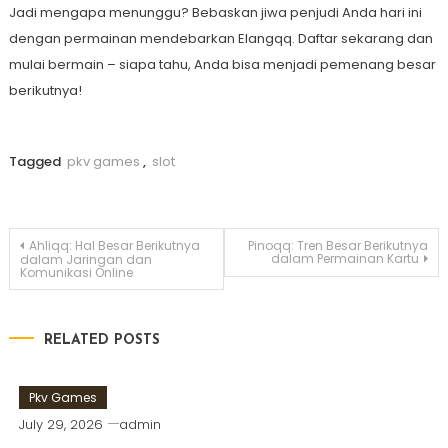
Jadi mengapa menunggu? Bebaskan jiwa penjudi Anda hari ini
dengan permainan mendebarkan Elangqq. Daftar sekarang dan
mulai bermain – siapa tahu, Anda bisa menjadi pemenang besar
berikutnya!
Tagged
pkv games
,
slot
Post
Ahliqq: Hal Besar Berikutnya
Pinoqq: Tren Besar Berikutnya
dalam Permainan Kartu
dalam Jaringan dan
Komunikasi Online
navigation
RELATED POSTS
Pkv Games
July 29, 2026
admin