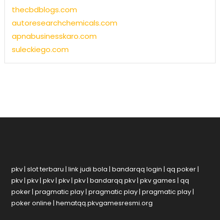
thecbdblogs.com
autoresearchchemicals.com
apnabusinesskaro.com
suleckiego.com
pkv
|
slot terbaru
|
link judi bola
|
bandarqq login
|
qq poker
|
pkv
|
pkv
|
pkv
|
pkv
|
pkv
|
bandarqq pkv
|
pkv games
|
qq
poker
|
pragmatic play
|
pragmatic play
|
pragmatic play
|
poker online
|
hematqq.pkvgamesresmi.org