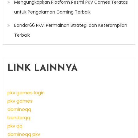
Mengungkapkan Platform Resmi PKV Games Teratas
untuk Pengalaman Gaming Terbaik
Bandar66 PKV: Permainan Strategi dan Keterampilan
Terbaik
LINK LAINNYA
pkv games login
pkv games
dominoqq
bandarqq
pkv qq
dominoqq pkv