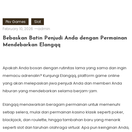
Pkv Games
Slot
February 10, 2026
admin
Bebaskan Batin Penjudi Anda dengan Permainan
Mendebarkan Elangqq
Apakah Anda bosan dengan rutinitas lama yang sama dan ingin
memacu adrenalin? Kunjungi Elangqq, platform game online
yang akan melepaskan jiwa penjudi Anda dan memberi Anda
hiburan yang mendebarkan selama berjam-jam.
Elangqq menawarkan beragam permainan untuk memenuhi
setiap selera, mulai dari permainan kasino klasik seperti poker,
blackjack, dan roulette, hingga tambahan baru yang menarik
seperti slot dan taruhan olahraga virtual. Apa pun keinginan Anda,