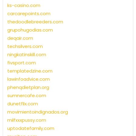
ks-casino.com
carcarepoints.com
thedoodlebreeders.com
grupohugodias.com
deqair.com
techsilvers.com
ningkatinskill.com
fivsport.com
templatedzine.com
lawinfoadvice.com
phenqdietplan.org
sumnercafe.com
dunetflix.com
movimientoindignados.org
milfxxxpussy.com
uptodatefamily.com