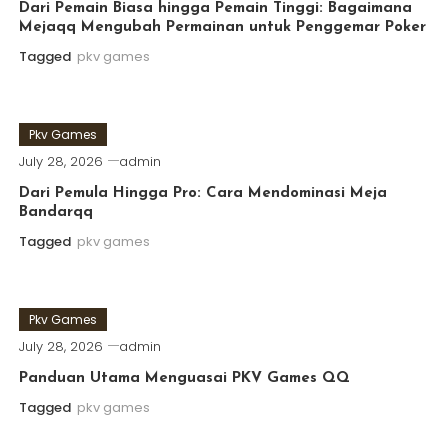
Dari Pemain Biasa hingga Pemain Tinggi: Bagaimana
Mejaqq Mengubah Permainan untuk Penggemar Poker
Tagged
pkv games
Pkv Games
July 28, 2026
admin
Dari Pemula Hingga Pro: Cara Mendominasi Meja
Bandarqq
Tagged
pkv games
Pkv Games
July 28, 2026
admin
Panduan Utama Menguasai PKV Games QQ
Tagged
pkv games