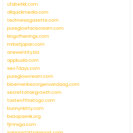
ufabetkk.com
allquickmedia.com
technewsgazette.com
pureglowfacecream.com
kingofherrings.com
mrbetjapan.com
anewentity.biz
appkuala.com
seo7days.com
pureglowcream.com
bloemenbezorgenvandaag.com
secrettohairgrowth.com
tasteofthaitogo.com
bunnynkitty.com
bezopasnik.org
fjmnxga.com
saigonstartransport.com