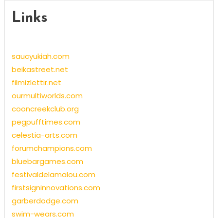
Links
saucyukiah.com
beikastreet.net
filmizlettir.net
ourmultiworlds.com
cooncreekclub.org
pegpufftimes.com
celestia-arts.com
forumchampions.com
bluebargames.com
festivaldelamalou.com
firstsigninnovations.com
garberdodge.com
swim-wears.com