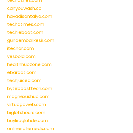
techashes.com
canyouwash.co
havadisantalya.com
techdtimes.com
techieboot.com
gundembalikesir.com
itechar.com
yesbold.com
healthhubzone.com
ebaraat.com
techjuiced.com
byteboosttech.com
magnexushub.com
virtuogoweb.com
biglotshours.com
buyliraglutide.com
onlinesafemeds.com