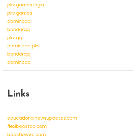
pkv games login
pkv games
dominoqq
bandarqq
pkv qq
dominoqq pkv
bandarqq
dominoqq
Links
educationalnewsupdates.com
flexiboostco.com
boostioweb.com