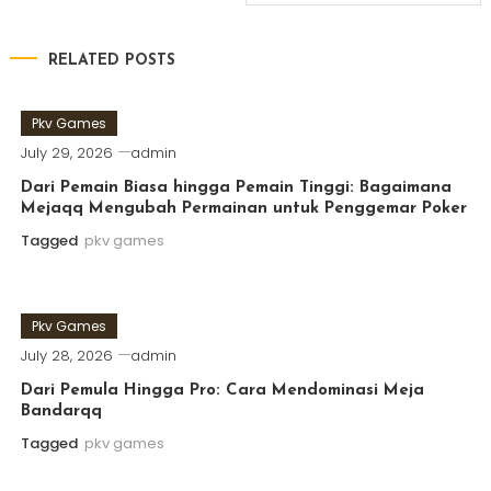
RELATED POSTS
Pkv Games
July 29, 2026
admin
Dari Pemain Biasa hingga Pemain Tinggi: Bagaimana
Mejaqq Mengubah Permainan untuk Penggemar Poker
Tagged
pkv games
Pkv Games
July 28, 2026
admin
Dari Pemula Hingga Pro: Cara Mendominasi Meja
Bandarqq
Tagged
pkv games