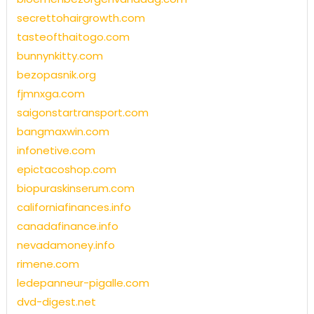
secrettohairgrowth.com
tasteofthaitogo.com
bunnynkitty.com
bezopasnik.org
fjmnxga.com
saigonstartransport.com
bangmaxwin.com
infonetive.com
epictacoshop.com
biopuraskinserum.com
californiafinances.info
canadafinance.info
nevadamoney.info
rimene.com
ledepanneur-pigalle.com
dvd-digest.net