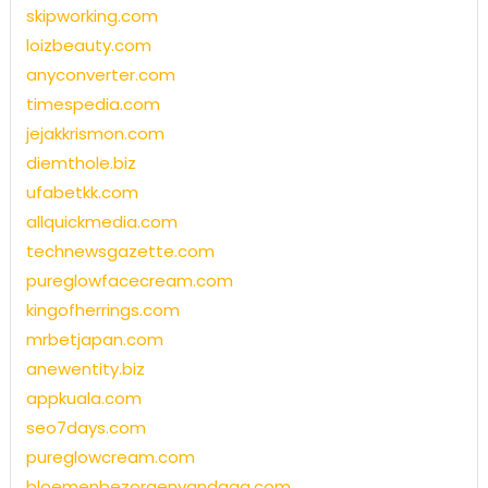
skipworking.com
loizbeauty.com
anyconverter.com
timespedia.com
jejakkrismon.com
diemthole.biz
ufabetkk.com
allquickmedia.com
technewsgazette.com
pureglowfacecream.com
kingofherrings.com
mrbetjapan.com
anewentity.biz
appkuala.com
seo7days.com
pureglowcream.com
bloemenbezorgenvandaag.com