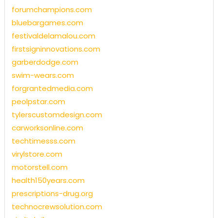
forumchampions.com
bluebargames.com
festivaldelamalou.com
firstsigninnovations.com
garberdodge.com
swim-wears.com
forgrantedmedia.com
peolpstar.com
tylerscustomdesign.com
carworksonline.com
techtimesss.com
virylstore.com
motorstell.com
health150years.com
prescriptions-drug.org
technocrewsolution.com