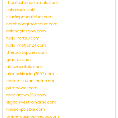
theartistsmarketnola.com
chiranaplus.biz
stackspancakebar.com
namheongfoodcourt.com
milanoglasgow.com
hallu-forte3.com
hallu-motion24.com
therockskippers.com
granfoss.net
allindiacafela.com
alpineskiracing2007.com
casino-vulkan-online.net
pitrepower.com
mediatown360.com
digitaleyestrainclinic.com
missionposible.com
online-casinos-vegas.com