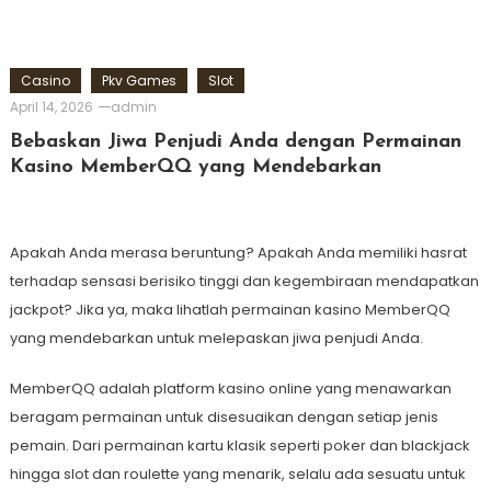
Casino
Pkv Games
Slot
April 14, 2026
admin
Bebaskan Jiwa Penjudi Anda dengan Permainan
Kasino MemberQQ yang Mendebarkan
Apakah Anda merasa beruntung? Apakah Anda memiliki hasrat
terhadap sensasi berisiko tinggi dan kegembiraan mendapatkan
jackpot? Jika ya, maka lihatlah permainan kasino MemberQQ
yang mendebarkan untuk melepaskan jiwa penjudi Anda.
MemberQQ adalah platform kasino online yang menawarkan
beragam permainan untuk disesuaikan dengan setiap jenis
pemain. Dari permainan kartu klasik seperti poker dan blackjack
hingga slot dan roulette yang menarik, selalu ada sesuatu untuk