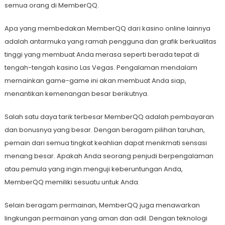
semua orang di MemberQQ.
Apa yang membedakan MemberQQ dari kasino online lainnya
adalah antarmuka yang ramah pengguna dan grafik berkualitas
tinggi yang membuat Anda merasa seperti berada tepat di
tengah-tengah kasino Las Vegas. Pengalaman mendalam
memainkan game-game ini akan membuat Anda siap,
menantikan kemenangan besar berikutnya.
Salah satu daya tarik terbesar MemberQQ adalah pembayaran
dan bonusnya yang besar. Dengan beragam pilihan taruhan,
pemain dari semua tingkat keahlian dapat menikmati sensasi
menang besar. Apakah Anda seorang penjudi berpengalaman
atau pemula yang ingin menguji keberuntungan Anda,
MemberQQ memiliki sesuatu untuk Anda.
Selain beragam permainan, MemberQQ juga menawarkan
lingkungan permainan yang aman dan adil. Dengan teknologi