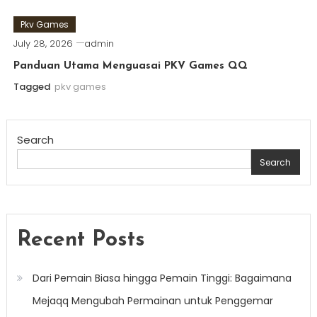
Pkv Games
July 28, 2026
admin
Panduan Utama Menguasai PKV Games QQ
Tagged
pkv games
Search
Search
Recent Posts
Dari Pemain Biasa hingga Pemain Tinggi: Bagaimana
Mejaqq Mengubah Permainan untuk Penggemar