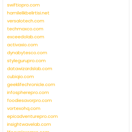
swiftiopro.com
hamilelikbelirtisi.net
versalotech.com
techmaxco.com
exceedolab.com
activaxio.com
dynabytesco.com
stylegurupro.com
datawizardslab.com
cubiqio.com
geeklifechronicle.com
infospherepro.com
foodiesavorpro.com
vortexohq.com
epicadventurepro.com
insightwavelab.com