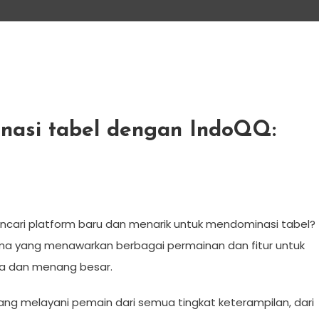
nasi tabel dengan IndoQQ:
ncari platform baru dan menarik untuk mendominasi tabel?
utama yang menawarkan berbagai permainan dan fitur untuk
a dan menang besar.
ang melayani pemain dari semua tingkat keterampilan, dari