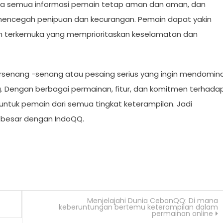
hwa semua informasi pemain tetap aman dan aman, dan
 mencegah penipuan dan kecurangan. Pemain dapat yakin
n terkemuka yang memprioritaskan keselamatan dan
rsenang -senang atau pesaing serius yang ingin mendomina
. Dengan berbagai permainan, fitur, dan komitmen terhada
ntuk pemain dari semua tingkat keterampilan. Jadi
 besar dengan IndoQQ.
Menjelajahi Dunia CebanQQ: Di mana
keberuntungan bertemu keterampilan dalam
permainan online