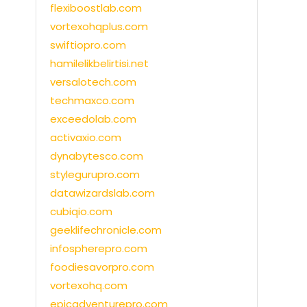
flexiboostlab.com
vortexohqplus.com
swiftiopro.com
hamilelikbelirtisi.net
versalotech.com
techmaxco.com
exceedolab.com
activaxio.com
dynabytesco.com
stylegurupro.com
datawizardslab.com
cubiqio.com
geeklifechronicle.com
infospherepro.com
foodiesavorpro.com
vortexohq.com
epicadventurepro.com