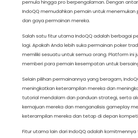
pemula hingga pro berpengalaman. Dengan antar
IndoQQ memudahkan pemain untuk menemukan pe
dan gaya permainan mereka.
Salah satu fitur utama IndoQQ adalah berbagai 
lagi. Apakah Anda lebih suka permainan poker tra
memiliki sesuatu untuk semua orang. Platform in
memberi para pemain kesempatan untuk bersaing
Selain pilihan permainannya yang beragam, Indo
meningkatkan keterampilan mereka dan meningka
tutorial mendalam dan panduan strategi, serta
kemajuan mereka dan menganalisis gameplay mere
keterampilan mereka dan tetap di depan kompetis
Fitur utama lain dari IndoQQ adalah komitmennya