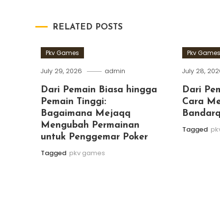
navigation
RELATED POSTS
Pkv Games
Pkv Game
July 29, 2026
admin
July 28, 20
Dari Pemain Biasa hingga
Dari Pe
Pemain Tinggi:
Cara Me
Bagaimana Mejaqq
Bandar
Mengubah Permainan
Tagged
pk
untuk Penggemar Poker
Tagged
pkv games