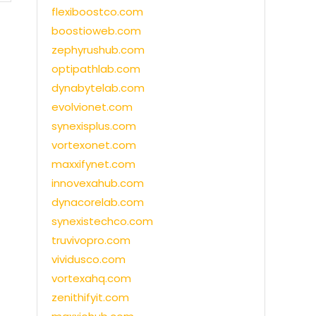
flexiboostco.com
boostioweb.com
zephyrushub.com
optipathlab.com
dynabytelab.com
evolvionet.com
synexisplus.com
vortexonet.com
maxxifynet.com
innovexahub.com
dynacorelab.com
synexistechco.com
truvivopro.com
vividusco.com
vortexahq.com
zenithifyit.com