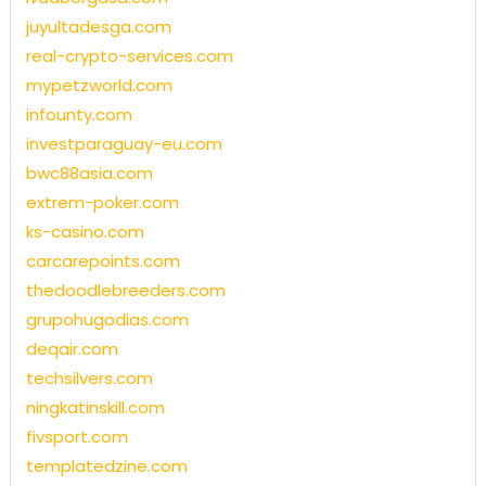
juyultadesga.com
real-crypto-services.com
mypetzworld.com
infounty.com
investparaguay-eu.com
bwc88asia.com
extrem-poker.com
ks-casino.com
carcarepoints.com
thedoodlebreeders.com
grupohugodias.com
deqair.com
techsilvers.com
ningkatinskill.com
fivsport.com
templatedzine.com