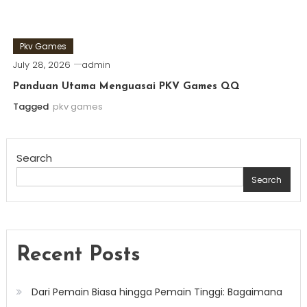
Pkv Games
July 28, 2026
admin
Panduan Utama Menguasai PKV Games QQ
Tagged
pkv games
Search
Search
Recent Posts
Dari Pemain Biasa hingga Pemain Tinggi: Bagaimana