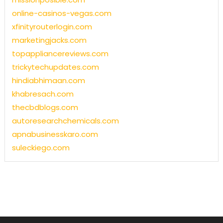
online-casinos-vegas.com
xfinityrouterlogin.com
marketingjacks.com
topappliancereviews.com
trickytechupdates.com
hindiabhimaan.com
khabresach.com
thecbdblogs.com
autoresearchchemicals.com
apnabusinesskaro.com
suleckiego.com