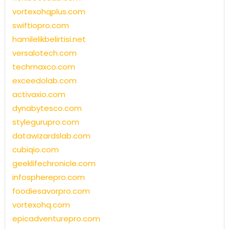
vortexohqplus.com
swiftiopro.com
hamilelikbelirtisi.net
versalotech.com
techmaxco.com
exceedolab.com
activaxio.com
dynabytesco.com
stylegurupro.com
datawizardslab.com
cubiqio.com
geeklifechronicle.com
infospherepro.com
foodiesavorpro.com
vortexohq.com
epicadventurepro.com