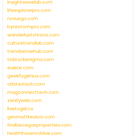
insightwavelab.com
lifeexplorerpro.com
novusgo.com
bytestormpro.com
wanderlustchrono.com
culturetrendlab.com
trendsensehub.com
ticktockenigma.com
eulerxr.com
geekifygenius.com
orbitextech.com
magconnecttech.com
zenifyweb.com
livetogel.co
genmatfiredoor.com
findlascegasproperties.com
healthhavenrobbie.com