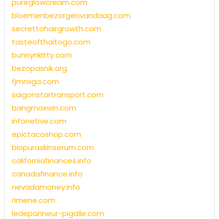
pureglowcream.com
bloemenbezorgenvandaag.com
secrettohairgrowth.com
tasteofthaitogo.com
bunnynkitty.com
bezopasnik.org
fjmnxga.com
saigonstartransport.com
bangmaxwin.com
infonetive.com
epictacoshop.com
biopuraskinserum.com
californiafinances.info
canadafinance.info
nevadamoney.info
rimene.com
ledepanneur-pigalle.com