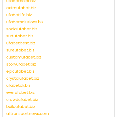
ufabetcolor.biz
extraufabet.biz
ufabetlife.biz
ufabetsolutions.biz
socialufabet.biz
surfufabet.biz
ufabetbest.biz
sureufabet.biz
customufabet.biz
storyufabet.biz
epicufabet.biz
crystalufabet.biz
ufabetok.biz
everufabet.biz
crowdufabet.biz
buildufabet.biz
alltransportnews.com