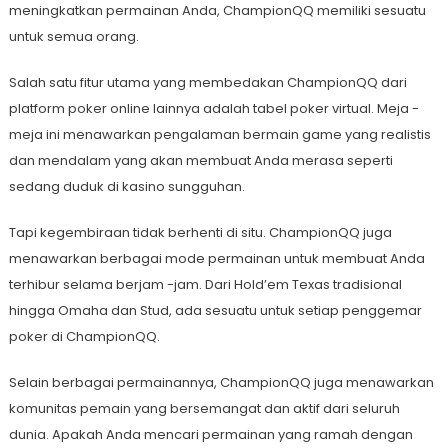
meningkatkan permainan Anda, ChampionQQ memiliki sesuatu
untuk semua orang.
Salah satu fitur utama yang membedakan ChampionQQ dari
platform poker online lainnya adalah tabel poker virtual. Meja -
meja ini menawarkan pengalaman bermain game yang realistis
dan mendalam yang akan membuat Anda merasa seperti
sedang duduk di kasino sungguhan.
Tapi kegembiraan tidak berhenti di situ. ChampionQQ juga
menawarkan berbagai mode permainan untuk membuat Anda
terhibur selama berjam -jam. Dari Hold’em Texas tradisional
hingga Omaha dan Stud, ada sesuatu untuk setiap penggemar
poker di ChampionQQ.
Selain berbagai permainannya, ChampionQQ juga menawarkan
komunitas pemain yang bersemangat dan aktif dari seluruh
dunia. Apakah Anda mencari permainan yang ramah dengan