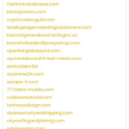
fashiontrandsnews.com
bbcreporters.com
cryptocasinoguid.com
leadingedgemarketingsolutionsmi.com
kastratigeneralcontractinginc.co
bestwholesalenfljerseysshop.com
openlivinglabdays14.com
ayurvedakonsultti-kari-nokela.com
antitraders.biz
aryanews24.com
xscape-it.com
777azino-mobile.com
cobbseniorbowl.com
technowdesign.com
durexsecurityandshipping.com
cityroofingandplannig.com
ivdabergasa.com