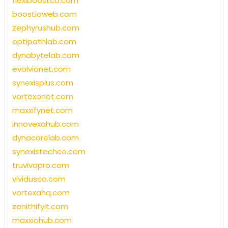
flexiboostco.com
boostioweb.com
zephyrushub.com
optipathlab.com
dynabytelab.com
evolvionet.com
synexisplus.com
vortexonet.com
maxxifynet.com
innovexahub.com
dynacorelab.com
synexistechco.com
truvivopro.com
vividusco.com
vortexahq.com
zenithifyit.com
maxxiohub.com