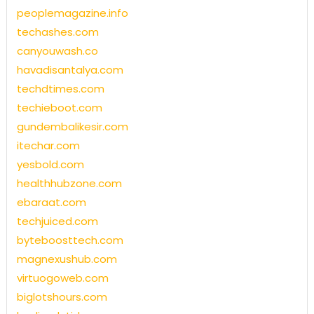
peoplemagazine.info
techashes.com
canyouwash.co
havadisantalya.com
techdtimes.com
techieboot.com
gundembalikesir.com
itechar.com
yesbold.com
healthhubzone.com
ebaraat.com
techjuiced.com
byteboosttech.com
magnexushub.com
virtuogoweb.com
biglotshours.com