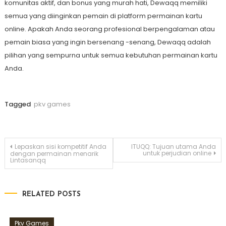
komunitas aktif, dan bonus yang murah hati, Dewaqq memiliki
semua yang diinginkan pemain di platform permainan kartu
online. Apakah Anda seorang profesional berpengalaman atau
pemain biasa yang ingin bersenang -senang, Dewaqq adalah
pilihan yang sempurna untuk semua kebutuhan permainan kartu
Anda.
Tagged
pkv games
Post
Lepaskan sisi kompetitif Anda
ITUQQ: Tujuan utama Anda
untuk perjudian online
dengan permainan menarik
Lintasanqq
navigation
RELATED POSTS
Pkv Games