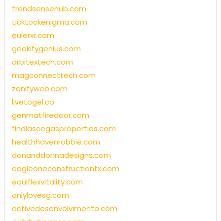
trendsensehub.com
ticktockenigma.com
eulerxr.com
geekifygenius.com
orbitextech.com
magconnecttech.com
zenifyweb.com
livetogel.co
genmatfiredoor.com
findlascegasproperties.com
healthhavenrobbie.com
donanddonnadesigns.com
eagleoneconstructiontx.com
equiflexvitality.com
onlylovesg.com
activedesenvolvimento.com