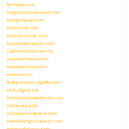
fjmnxga.com
saigonstartransport.com
bangmaxwin.com
infonetive.com
epictacoshop.com
biopuraskinserum.com
californiafinances.info
canadafinance.info
nevadamoney.info
rimene.com
ledepanneur-pigalle.com
dvd-digest.net
theartistsmarketnola.com
chiranaplus.biz
stackspancakebar.com
namheongfoodcourt.com
milanoglasgow.com