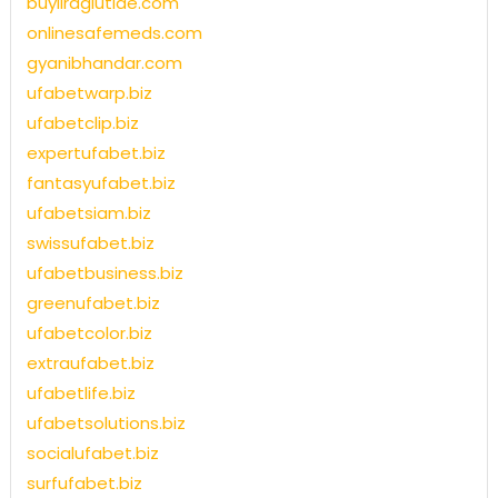
buyliraglutide.com
onlinesafemeds.com
gyanibhandar.com
ufabetwarp.biz
ufabetclip.biz
expertufabet.biz
fantasyufabet.biz
ufabetsiam.biz
swissufabet.biz
ufabetbusiness.biz
greenufabet.biz
ufabetcolor.biz
extraufabet.biz
ufabetlife.biz
ufabetsolutions.biz
socialufabet.biz
surfufabet.biz