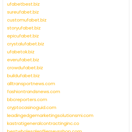
ufabetbest.biz
sureufabet.biz
customufabet.biz
storyufabet.biz
epicufabet.biz
crystalufabet.biz
ufabetok.biz
everufabet.biz
crowdufabet.biz
buildufabet.biz
alltransportnews.com
fashiontrandsnews.com
bbcreporters.com
cryptocasinoguid.com
leadingedgemarketingsolutionsmi.com
kastratigeneralcontractinginc.co
bestwholesalenfljerseysshop.com