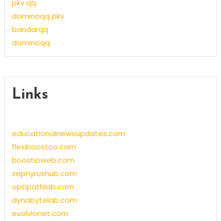
pkv qq
dominoqq pkv
bandarqq
dominoqq
Links
educationalnewsupdates.com
flexiboostco.com
boostioweb.com
zephyrushub.com
optipathlab.com
dynabytelab.com
evolvionet.com