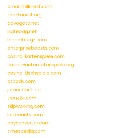
amarinhillcrest.com
the-tourist.org
advogato.net
isafebag.net
bloombergz.com
enterpriseboosts.com
casino-kartenspiele.com
casino-automatenspiele.org
casino-tischspiele.com
otbody.com
jamestrust.net
trenz24.com
skipworking.com
loizbeauty.com
anyconverter.com
timespedia.com