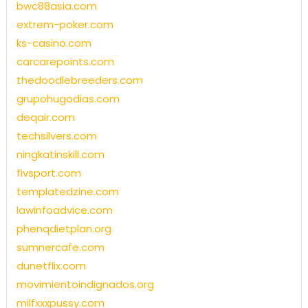
bwc88asia.com
extrem-poker.com
ks-casino.com
carcarepoints.com
thedoodlebreeders.com
grupohugodias.com
deqair.com
techsilvers.com
ningkatinskill.com
fivsport.com
templatedzine.com
lawinfoadvice.com
phenqdietplan.org
sumnercafe.com
dunetflix.com
movimientoindignados.org
milfxxxpussy.com