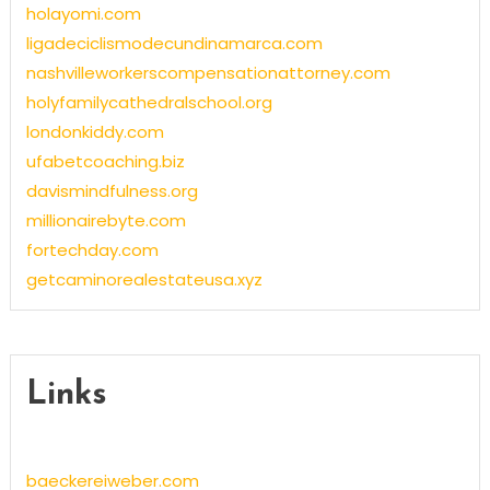
holayomi.com
ligadeciclismodecundinamarca.com
nashvilleworkerscompensationattorney.com
holyfamilycathedralschool.org
londonkiddy.com
ufabetcoaching.biz
davismindfulness.org
millionairebyte.com
fortechday.com
getcaminorealestateusa.xyz
Links
baeckereiweber.com