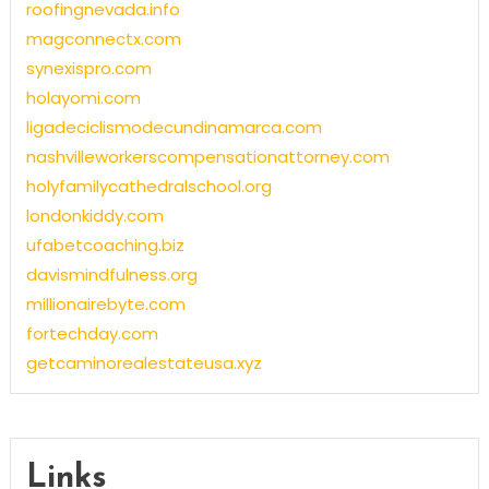
roofingnevada.info
magconnectx.com
synexispro.com
holayomi.com
ligadeciclismodecundinamarca.com
nashvilleworkerscompensationattorney.com
holyfamilycathedralschool.org
londonkiddy.com
ufabetcoaching.biz
davismindfulness.org
millionairebyte.com
fortechday.com
getcaminorealestateusa.xyz
Links