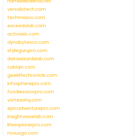
hamilelikbelirtisi.net
versalotech.com
techmaxco.com
exceedolab.com
activaxio.com
dynabytesco.com
stylegurupro.com
datawizardslab.com
cubiqio.com
geeklifechronicle.com
infospherepro.com
foodiesavorpro.com
vortexohq.com
epicadventurepro.com
insightwavelab.com
lifeexplorerpro.com
novusgo.com