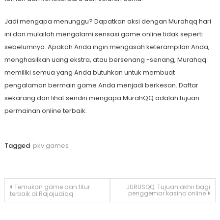
Jadi mengapa menunggu? Dapatkan aksi dengan Murahqq hari
ini dan mulailah mengalami sensasi game online tidak seperti
sebelumnya. Apakah Anda ingin mengasah keterampilan Anda,
menghasilkan uang ekstra, atau bersenang -senang, Murahqq
memiliki semua yang Anda butuhkan untuk membuat
pengalaman bermain game Anda menjadi berkesan. Daftar
sekarang dan lihat sendiri mengapa MurahQQ adalah tujuan
permainan online terbaik.
Tagged
pkv games
Post
Temukan game dan fitur
JURUSQQ: Tujuan akhir bagi
penggemar kasino online
terbaik di Rajajudiqq
navigation