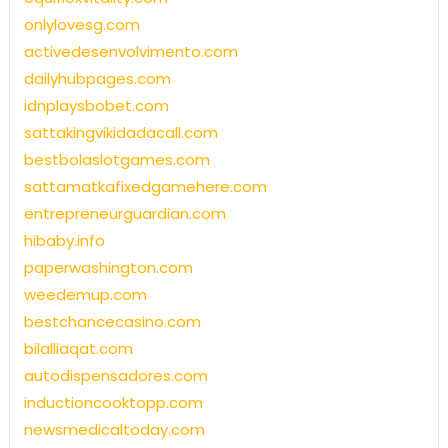
onlylovesg.com
activedesenvolvimento.com
dailyhubpages.com
idnplaysbobet.com
sattakingvikidadacall.com
bestbolaslotgames.com
sattamatkafixedgamehere.com
entrepreneurguardian.com
hibaby.info
paperwashington.com
weedemup.com
bestchancecasino.com
bilalliaqat.com
autodispensadores.com
inductioncooktopp.com
newsmedicaltoday.com