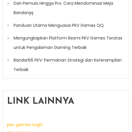
Dari Pemula Hingga Pro: Cara Mendominasi Meja
Bandarqq
Panduan Utama Menguasai PKV Games QQ
Mengungkapkan Platform Resmi PKV Games Teratas
untuk Pengalaman Gaming Terbaik
Bandar66 PKV: Permainan Strategi dan Keterampilan
Terbaik
LINK LAINNYA
pkv games login