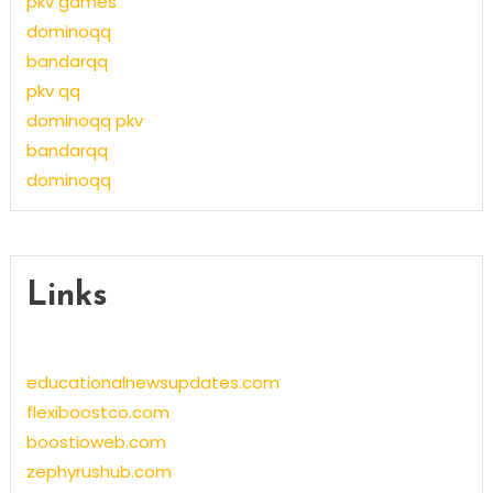
pkv games
dominoqq
bandarqq
pkv qq
dominoqq pkv
bandarqq
dominoqq
Links
educationalnewsupdates.com
flexiboostco.com
boostioweb.com
zephyrushub.com