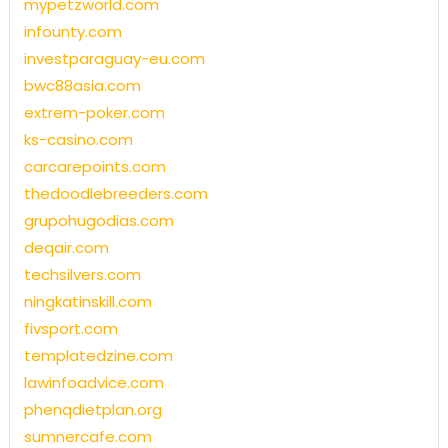
mypetzworld.com
infounty.com
investparaguay-eu.com
bwc88asia.com
extrem-poker.com
ks-casino.com
carcarepoints.com
thedoodlebreeders.com
grupohugodias.com
deqair.com
techsilvers.com
ningkatinskill.com
fivsport.com
templatedzine.com
lawinfoadvice.com
phenqdietplan.org
sumnercafe.com