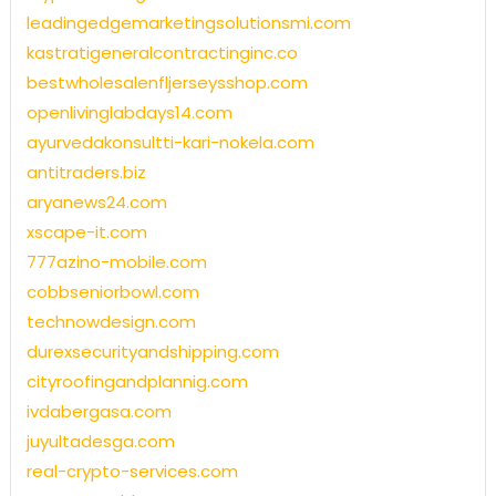
leadingedgemarketingsolutionsmi.com
kastratigeneralcontractinginc.co
bestwholesalenfljerseysshop.com
openlivinglabdays14.com
ayurvedakonsultti-kari-nokela.com
antitraders.biz
aryanews24.com
xscape-it.com
777azino-mobile.com
cobbseniorbowl.com
technowdesign.com
durexsecurityandshipping.com
cityroofingandplannig.com
ivdabergasa.com
juyultadesga.com
real-crypto-services.com