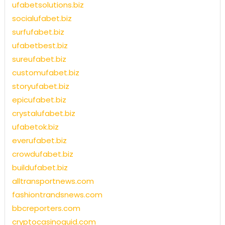
ufabetsolutions.biz
socialufabet.biz
surfufabet.biz
ufabetbest.biz
sureufabet.biz
customufabet.biz
storyufabet.biz
epicufabet.biz
crystalufabet.biz
ufabetok.biz
everufabet.biz
crowdufabet.biz
buildufabet.biz
alltransportnews.com
fashiontrandsnews.com
bbcreporters.com
cryptocasinoguid.com