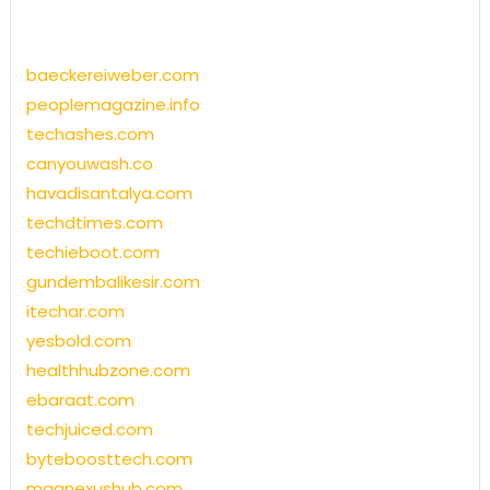
baeckereiweber.com
peoplemagazine.info
techashes.com
canyouwash.co
havadisantalya.com
techdtimes.com
techieboot.com
gundembalikesir.com
itechar.com
yesbold.com
healthhubzone.com
ebaraat.com
techjuiced.com
byteboosttech.com
magnexushub.com