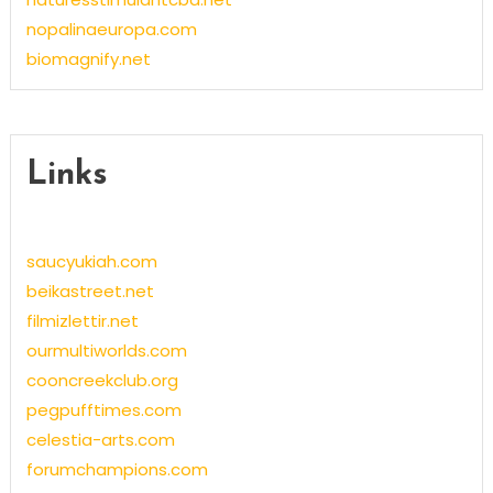
nopalinaeuropa.com
biomagnify.net
Links
saucyukiah.com
beikastreet.net
filmizlettir.net
ourmultiworlds.com
cooncreekclub.org
pegpufftimes.com
celestia-arts.com
forumchampions.com