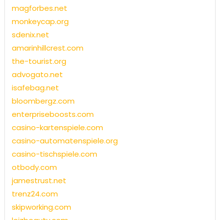
magforbes.net
monkeycap.org
sdenix.net
amarinhillcrest.com
the-tourist.org
advogato.net
isafebag.net
bloombergz.com
enterpriseboosts.com
casino-kartenspiele.com
casino-automatenspiele.org
casino-tischspiele.com
otbody.com
jamestrust.net
trenz24.com
skipworking.com