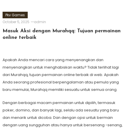
Pkv Games
October 5, 2025
admin
Masuk Aksi dengan Murahqq: Tujuan permainan
online terbaik
Apakah Anda mencari cara yang menyenangkan dan
menyenangkan untuk menghabiskan waktu? Tidak terlihat lagi
dari Murahqq, tujuan permainan online terbaik di web. Apakah
Anda seorang profesional berpengalaman atau pemula yang
baru memulai, Murahqq memiliki sesuatu untuk semua orang.
Dengan berbagai macam permainan untuk dipilih, termasuk
poker, domino, dan banyak lagi, selalu ada sesuatu yang baru
dan menarik untuk dicoba. Dan dengan opsi untuk bermain
dengan uang sungguhan atau hanya untuk bersenang -senang,