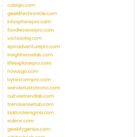
cubiqio.com
geeklifechronicle.com
infospherepro.com
foodiesavorpro.com
vortexohq.com
epicadventurepro.com
insightwavelab.com
lifeexplorerpro.com
novusgo.com
bytestormpro.com
wanderlustchrono.com
culturetrendlab.com
trendsensehub.com
ticktockenigma.com
eulerxr.com
geekifygenius.com