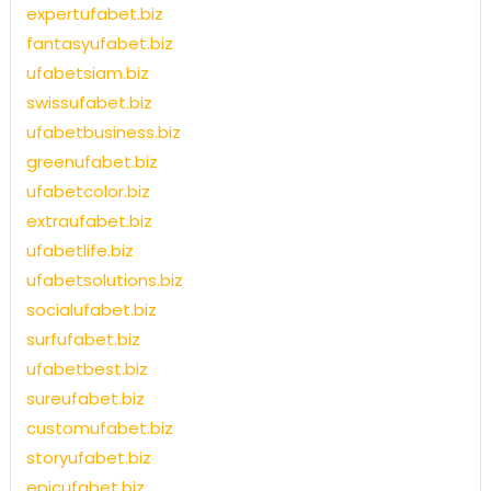
expertufabet.biz
fantasyufabet.biz
ufabetsiam.biz
swissufabet.biz
ufabetbusiness.biz
greenufabet.biz
ufabetcolor.biz
extraufabet.biz
ufabetlife.biz
ufabetsolutions.biz
socialufabet.biz
surfufabet.biz
ufabetbest.biz
sureufabet.biz
customufabet.biz
storyufabet.biz
epicufabet.biz