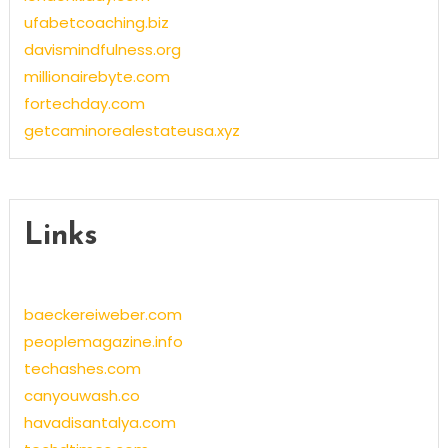
ufabetcoaching.biz
davismindfulness.org
millionairebyte.com
fortechday.com
getcaminorealestateusa.xyz
Links
baeckereiweber.com
peoplemagazine.info
techashes.com
canyouwash.co
havadisantalya.com