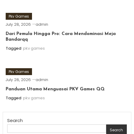
Pkv Games
July 28, 2026
admin
Dari Pemula Hingga Pro: Cara Mendominasi Meja
Bandarqq
Tagged
pkv games
Pkv Games
July 28, 2026
admin
Panduan Utama Menguasai PKV Games QQ
Tagged
pkv games
Search
Search