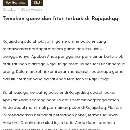
Pkv Games
Slot
October 4, 2025
admin
Temukan game dan fitur terbaik di Rajajudiqq
Rajajudiqq adalah platform game online populer yang
menawarkan berbagai macam game dan fitur untuk
penggunanya. Apakah Anda penggemar permainan kartu, slot,
atau taruhan olahraga, Rajajudiqq memiliki sesuatu untuk semua
orang. Dalam artikel ini, kami akan menjelajahi beberapa game
dan fitur terbaik yang dapat Anda temukan di Rajajudiqq.
Salah satu game paling populer di Rajajudiqq adalah poker.
Apakah Anda seorang pemula atau pemain berpengalaman,
Anda dapat menikmati permainan poker di Rajajudiqq. Platform
ini menawarkan berbagai permainan poker, termasuk Texas
Hold’em, Omaha, dan stud tujuh kartu. Anda dapat bermain