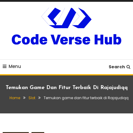
Skip
To
Content
Mainkan slot gacor dengan deposit pulsa sebagai cara praktis
Slot Gacor Deposit Pulsa:
bermain slot. Nikmati kemudahan transaksi dan peluang menang
besar di setiap putaran.
Menu
Cara Praktis Bermain
Search
Slot
Temukan Game Dan Fitur Terbaik Di Rajajudiqq
Home
Slot
Temukan game dan fitur terbaik di Rajajudiqq