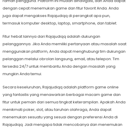
ramah pengguna. Platform ini mudah dinavigasi, dan Anda dapat
dengan cepat menemukan game dan fitur favorit Anda. Anda
juga dapat mengakses Rajajudiqq di perangkat apa pun,
termasuk komputer desktop, laptop, smartphone, dan tablet.
Fitur hebat lainnya dari Rajajudiqq adalah dukungan
pelanggannya. Jika Anda memiliki pertanyaan atau masalah saat
menggunakan platform, Anda dapat menghubungi tim dukungan
pelanggan melalui obrolan langsung, email, atau telepon. Tim
tersedia 24/7 untuk membantu Anda dengan masalah yang
mungkin Anda temui.
Secara keseluruhan, Rajajudiqq adalah platform game online
yang fantastis yang menawarkan berbagai macam game dan
fitur untuk pemain dari semua tingkat keterampilan. Apakah Anda
menikmati poker, slot, atau taruhan olahraga, Anda dapat
menemukan sesuatu yang sesuai dengan preferensi Anda di
Rajajudiqq. Jadi mengapa tidak mencobanya dan menemukan