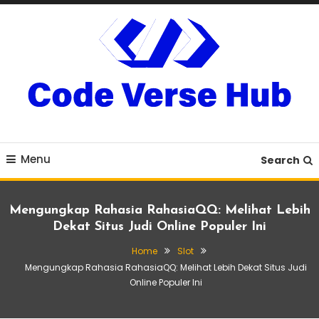
Skip
To
Content
Mainkan slot gacor dengan deposit pulsa sebagai cara praktis
Slot Gacor Deposit Pulsa:
bermain slot. Nikmati kemudahan transaksi dan peluang menang
besar di setiap putaran.
Menu
Cara Praktis Bermain
Search
Slot
Mengungkap Rahasia RahasiaQQ: Melihat Lebih
Dekat Situs Judi Online Populer Ini
Home
Slot
Mengungkap Rahasia RahasiaQQ: Melihat Lebih Dekat Situs Judi
Online Populer Ini