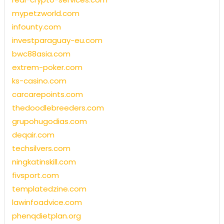
mypetzworld.com
infounty.com
investparaguay-eu.com
bwc88asia.com
extrem-poker.com
ks-casino.com
carcarepoints.com
thedoodlebreeders.com
grupohugodias.com
deqair.com
techsilvers.com
ningkatinskill.com
fivsport.com
templatedzine.com
lawinfoadvice.com
phenqdietplan.org