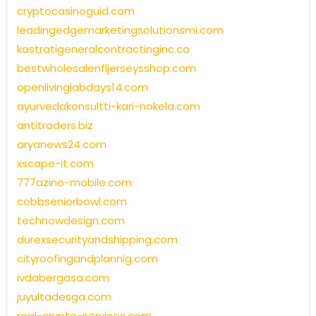
cryptocasinoguid.com
leadingedgemarketingsolutionsmi.com
kastratigeneralcontractinginc.co
bestwholesalenfljerseysshop.com
openlivinglabdays14.com
ayurvedakonsultti-kari-nokela.com
antitraders.biz
aryanews24.com
xscape-it.com
777azino-mobile.com
cobbseniorbowl.com
technowdesign.com
durexsecurityandshipping.com
cityroofingandplannig.com
ivdabergasa.com
juyultadesga.com
real-crypto-services.com