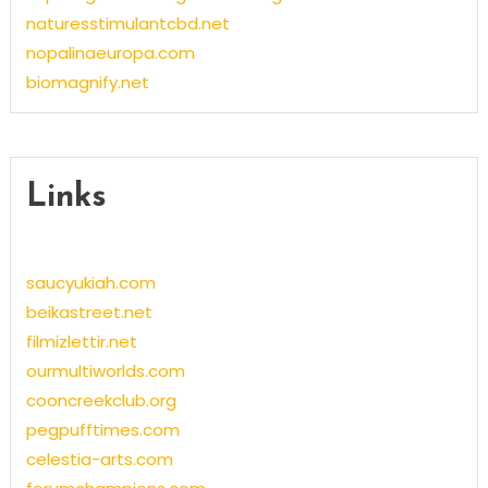
naturesstimulantcbd.net
nopalinaeuropa.com
biomagnify.net
Links
saucyukiah.com
beikastreet.net
filmizlettir.net
ourmultiworlds.com
cooncreekclub.org
pegpufftimes.com
celestia-arts.com