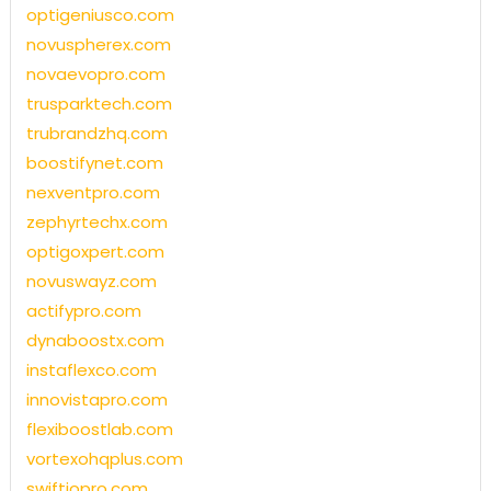
optigeniusco.com
novuspherex.com
novaevopro.com
trusparktech.com
trubrandzhq.com
boostifynet.com
nexventpro.com
zephyrtechx.com
optigoxpert.com
novuswayz.com
actifypro.com
dynaboostx.com
instaflexco.com
innovistapro.com
flexiboostlab.com
vortexohqplus.com
swiftiopro.com