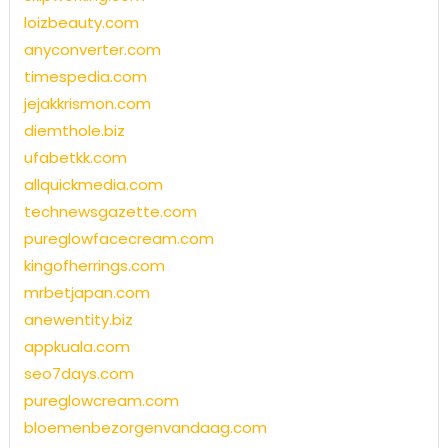
loizbeauty.com
anyconverter.com
timespedia.com
jejakkrismon.com
diemthole.biz
ufabetkk.com
allquickmedia.com
technewsgazette.com
pureglowfacecream.com
kingofherrings.com
mrbetjapan.com
anewentity.biz
appkuala.com
seo7days.com
pureglowcream.com
bloemenbezorgenvandaag.com