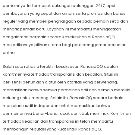
pemainnya. Ini termasuk dukungan pelanggan 24/7, opsi
pembayaran yang cepat dan aman, serta promosi dan bonus
reguler yang memberi penghargaan kepada pemain setia dan
menarik pemain baru. Layanan ini membantu meningkatkan
pengalaman bermain secara keseluruhan di RahasiaQQ,
menjadikannya pilihan utama bagi para penggemar perjudian
online.
Salah satu rahasia terakhir kesuksesan RahasiaQQ adalah
komitmennya terhadap transparansi dan keadilan. Situs ini
berlisensi penuh dan diatur oleh otoritas yang berwenang,
memastikan bahwa semua permainan adil dan pemain memiliki
peluang untuk menang. Selain itu, RahasiaQQ secara berkala
menjalani audit independen untuk memastikan bahwa
permainannya benar-benar acak dan tidak memihak. Komitmen
terhadap keadilan dan transparansi ini telah membantu
membangun reputasi yang kuat untuk RahasiaQQ,