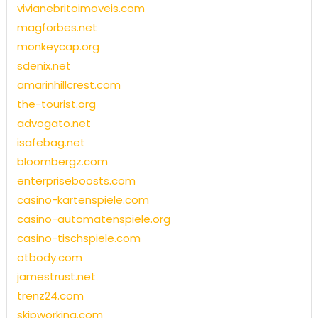
vivianebritoimoveis.com
magforbes.net
monkeycap.org
sdenix.net
amarinhillcrest.com
the-tourist.org
advogato.net
isafebag.net
bloombergz.com
enterpriseboosts.com
casino-kartenspiele.com
casino-automatenspiele.org
casino-tischspiele.com
otbody.com
jamestrust.net
trenz24.com
skipworking.com