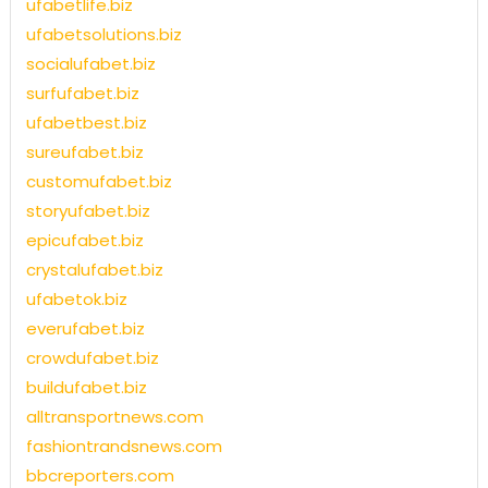
ufabetlife.biz
ufabetsolutions.biz
socialufabet.biz
surfufabet.biz
ufabetbest.biz
sureufabet.biz
customufabet.biz
storyufabet.biz
epicufabet.biz
crystalufabet.biz
ufabetok.biz
everufabet.biz
crowdufabet.biz
buildufabet.biz
alltransportnews.com
fashiontrandsnews.com
bbcreporters.com