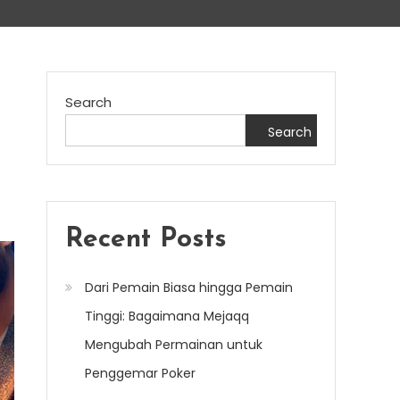
Search
Search
Recent Posts
Dari Pemain Biasa hingga Pemain
Tinggi: Bagaimana Mejaqq
Mengubah Permainan untuk
Penggemar Poker