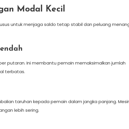
gan Modal Kecil
husus untuk menjaga saldo tetap stabil dan peluang menan
Rendah
l per putaran. Ini membantu pemain memaksimalkan jumlah
l terbatas.
mbalian taruhan kepada pemain dalam jangka panjang. Mesi
gan lebih sering.