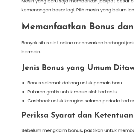
Mesin yang baru saja memberikan jackpot besa
kemenangan besar lagi. Pilih mesin yang belum l
Memanfaatkan Bonus dan
Banyak situs slot online menawarkan berbagai j
bermain.
Jenis Bonus yang Umum Dita
Bonus selamat datang untuk pemain baru.
Putaran gratis untuk mesin slot tertentu.
Cashback untuk kerugian selama periode terte
Periksa Syarat dan Ketentuan
Sebelum mengklaim bonus, pastikan untuk membac