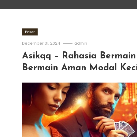
Poker
December 31, 2024
admin
Asikqq – Rahasia Bermain 
Bermain Aman Modal Keci