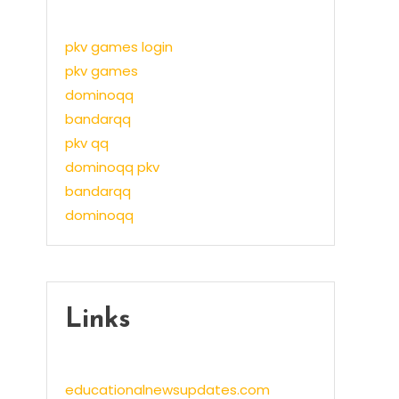
pkv games login
pkv games
dominoqq
bandarqq
pkv qq
dominoqq pkv
bandarqq
dominoqq
Links
educationalnewsupdates.com