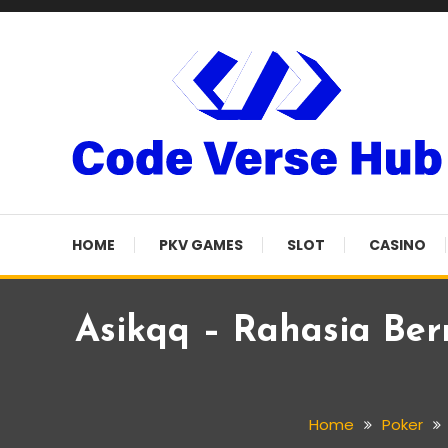
Skip
To
Content
Mainkan slot gacor dengan deposit pulsa sebagai cara p
Slot Gacor Deposit Pu
HOME
PKV GAMES
SLOT
CASINO
Asikqq – Rahasia Be
Home
Poker