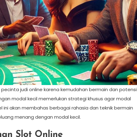
n pecinta judi online karena kemudahan bermain dan potensi
gan modal kecil memerlukan strategi khusus agar modal
ikel ini akan membahas berbagai rahasia dan teknik bermain
luang menang dengan modal kecil.
n Slot Online