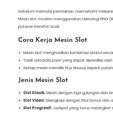
Sebelum memulai permainan, memahami mekanisme
Mesin slot modern menggunakan teknologi RNG (
putaran bersifat acak.
Cara Kerja Mesin Slot
Mesin slot menghasilkan kombinasi simbol secar
Tidak ada pola pasti yang dapat diprediksi ole
Setiap mesin memiliki fitur khusus seperti putar
Jenis Mesin Slot
Slot Klasik:
Mesin dengan tiga gulungan dan sim
Slot Video:
Dilengkapi dengan fitur bonus dan a
Slot Progresif:
Jackpot yang terus meningkat s