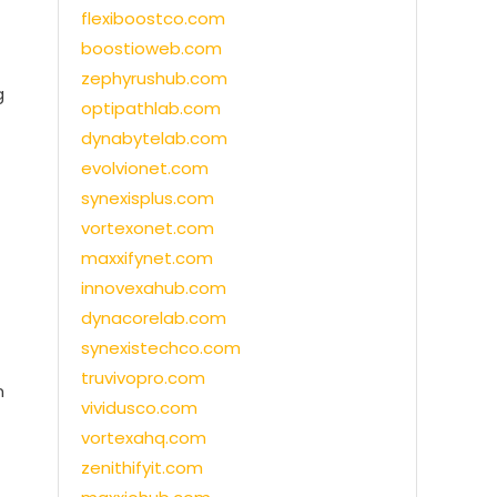
flexiboostco.com
boostioweb.com
zephyrushub.com
g
optipathlab.com
dynabytelab.com
evolvionet.com
synexisplus.com
vortexonet.com
maxxifynet.com
innovexahub.com
dynacorelab.com
synexistechco.com
truvivopro.com
n
vividusco.com
vortexahq.com
zenithifyit.com