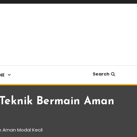
g besar di setiap putaran.
Slot
Search
NE
 Teknik Bermain Aman
n Aman Modal Kecil