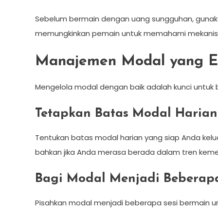
Sebelum bermain dengan uang sungguhan, gunakan f
memungkinkan pemain untuk memahami mekanisme
Manajemen Modal yang Ef
Mengelola modal dengan baik adalah kunci untuk b
Tetapkan Batas Modal Harian
Tentukan batas modal harian yang siap Anda kelu
bahkan jika Anda merasa berada dalam tren kem
Bagi Modal Menjadi Beberapa
Pisahkan modal menjadi beberapa sesi bermain un