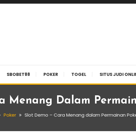
raktis bermain slot. Nikmati kemudahan transaksi dan peluang menan
lsa: Cara Praktis Bermain 
SBOBET88
POKER
TOGEL
SITUS JUDI ONLI
ra Menang Dalam Permain
Poker
Slot Demo – Cara Menang dalam Permainan Poke