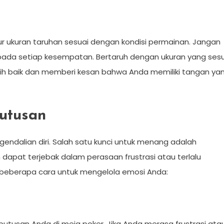
ur ukuran taruhan sesuai dengan kondisi permainan. Jangan
 pada setiap kesempatan. Bertaruh dengan ukuran yang ses
h baik dan memberi kesan bahwa Anda memiliki tangan ya
utusan
ngendalian diri. Salah satu kunci untuk menang adalah
dapat terjebak dalam perasaan frustrasi atau terlalu
t beberapa cara untuk mengelola emosi Anda:
tusan Anda di meja poker. Jika Anda merasa frustrasi ata