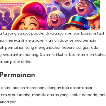
artu yang sangat populer di kalangan pemain kasino virtual.
gan mereka di meja poker, namun tidak semua pemain
alah permainan yang mengandalkan keberuntungan, ada
g Anda untuk menang. Dalam artikel ini, kita akan membaha
inan poker online.
 Permainan
 online adalah memahami dengan baik dasar-dasar
d’em atau Omaha, memiliki aturan yang sedikit berbeda, jadi
nda pilih.