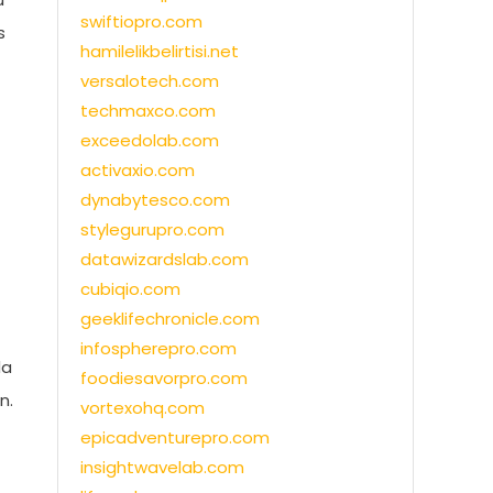
swiftiopro.com
s
hamilelikbelirtisi.net
versalotech.com
techmaxco.com
exceedolab.com
activaxio.com
dynabytesco.com
stylegurupro.com
datawizardslab.com
cubiqio.com
geeklifechronicle.com
infospherepro.com
da
foodiesavorpro.com
n.
vortexohq.com
epicadventurepro.com
insightwavelab.com