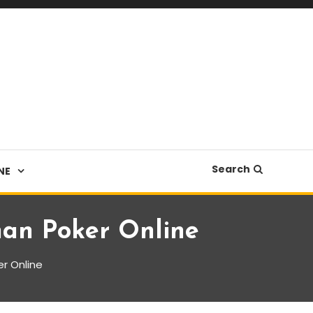
g besar di setiap putaran.
Slot
Search
NE
an Poker Online
r Online