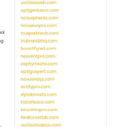
vortexaweb.com
optigeniusco.com
novuspherex.com
novaevopro.com
uai
trusparktech.com
ng
trubrandzhq.com
boostifynet.com
nexventpro.com
zephyrtechx.com
optigoxpert.com
novuswayz.com
actifypro.com
dynaboostx.com
instaflexco.com
innovistapro.com
flexiboostlab.com
vortexohqplus.com
u