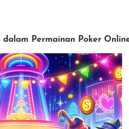
 dalam Permainan Poker Onlin